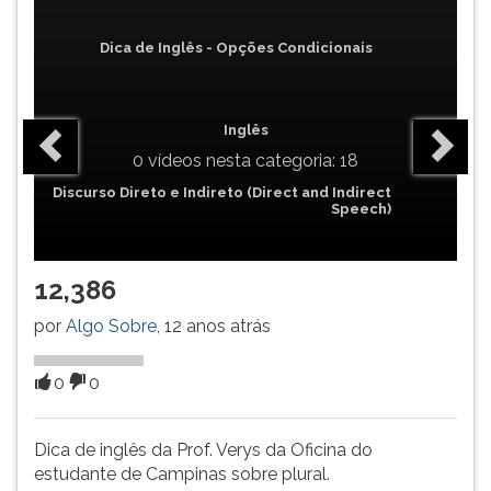
(primeira
tecla
Dica de Inglês - Opções Condicionais
à
direita
do
F).
Inglês
Para
0 vídeos nesta categoria: 18
ir
Discurso Direto e Indireto (Direct and Indirect
ao
Speech)
menu
principal
pressione
12,386
a
tecla
por
Algo Sobre
, 12 anos atrás
J
e
0
0
depois
F.
Pressione
Dica de inglês da Prof. Verys da Oficina do
F
estudante de Campinas sobre plural.
para