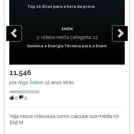
(primeira
Top 10 dicas para a hora da prova
tecla
à
direita
do
ENEM
F).
0 vídeos nesta categoria: 12
Para
Quimica e Energia Térmica para o Enem
ir
ao
menu
principal
11,546
pressione
a
por
Algo Sobre
, 12 anos atrás
tecla
J
0
0
e
depois
F.
Veja nessa videoaula como calcular sua média no
Pressione
ENEM.
F
para