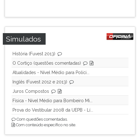
ouvir
essa
instrução
novamente.
Simulados
História (Fuvest 2013)
O Cortiço (questões comentadas)
Atualidades - Nível Médio para Políci...
Inglês (Fuvest 2012 e 2013)
Juros Compostos
Física - Nível Médio para Bombeiro Mi...
Prova do Vestibular 2008 da UEPB - Lí...
Com questões comentadas.
Com conteúdo específico no site.