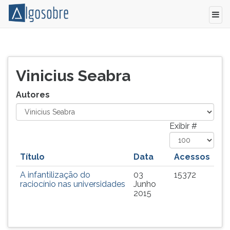
Artigos
Pressione
publicados
TAB
pelo
e
Vinicius Seabra
professor
depois
Vinicius
F
Autores
Seabra.
para
ouvir
o
Exibir #
conteúdo
principal
Título
Data
Acessos
desta
tela.
A infantilização do
03
15372
Para
raciocínio nas universidades
Junho
pular
2015
essa
leitura
pressione