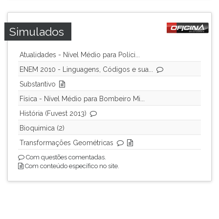
TAB
e
depois
Simulados
F.
Para
Atualidades - Nível Médio para Políci...
pausar
ENEM 2010 - Linguagens, Códigos e sua...
a
leitura
Substantivo
pressione
Física - Nível Médio para Bombeiro Mi...
D
História (Fuvest 2013)
(primeira
tecla
Bioquimica (2)
à
Transformações Geométricas
esquerda
do
Com questões comentadas.
Com conteúdo específico no site.
F),
para
continuar
pressione
G