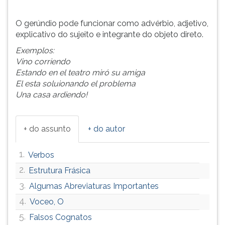
(primeira
tecla
O gerúndio pode funcionar como advérbio, adjetivo,
à
explicativo do sujeito e integrante do objeto direto.
direita
do
Exemplos:
F).
Vino corriendo
Para
Estando en el teatro miró su amiga
ir
El esta soluionando el problema
ao
Una casa ardiendo!
menu
principal
pressione
+ do assunto
+ do autor
a
tecla
1.
Verbos
J
2.
e
Estrutura Frásica
depois
3.
Algumas Abreviaturas Importantes
F.
4.
Voceo, O
Pressione
F
5.
Falsos Cognatos
para