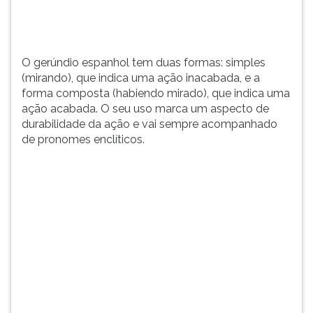
(habiendo
TAB
mirado),
e
que
depois
indica
F.
O gerúndio espanhol tem duas formas: simples
uma
Para
(mirando), que indica uma ação inacabada, e a
ação...
pausar
forma composta (habiendo mirado), que indica uma
a
ação acabada. O seu uso marca um aspecto de
leitura
durabilidade da ação e vai sempre acompanhado
pressione
de pronomes enclíticos.
D
(primeira
tecla
à
esquerda
do
F),
para
continuar
pressione
G