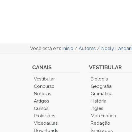
Você está em:
Início
/
Autores
/
Noely Landari
CANAIS
VESTIBULAR
Você
Vestibular
Biologia
está
Concurso
Geografia
no
Notícias
Gramática
Menu
Artigos
História
Principal.
Cursos
Inglês
Pressione
TAB
Profissões
Matemática
e
Videoaulas
Redação
depois
Downloads
Simulados