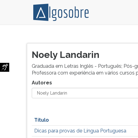
Relação
Pressione
de
TAB
todos
e
Noely Landarin
os
depois
autores
F
Graduada em Letras Inglês - Português; Pós-gr
e
para
Professora com experiência em vários cursos p
colaboradores
ouvir
Autores
do
o
Algo
conteúdo
Sobre.
principal
desta
tela.
Para
Título
pular
Dicas para provas de Língua Portuguesa
essa