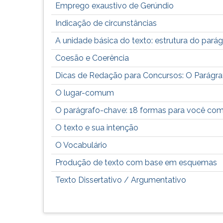
leitura
Emprego exaustivo de Gerúndio
pressione
TAB
Indicação de circunstâncias
e
A unidade básica do texto: estrutura do pará
depois
F.
Coesão e Coerência
Para
Dicas de Redação para Concursos: O Parágra
pausar
a
O lugar-comum
leitura
pressione
O parágrafo-chave: 18 formas para você co
D
O texto e sua intenção
(primeira
tecla
O Vocabulário
à
Produção de texto com base em esquemas
esquerda
do
Texto Dissertativo / Argumentativo
F),
para
continuar
pressione