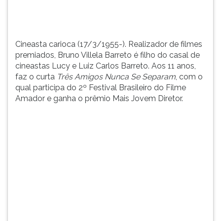
e
TAB
Luiz
e
Carlos
depois
Barreto.
F.
Cineasta carioca (17/3/1955-). Realizador de filmes
...
Para
premiados, Bruno Villela Barreto é filho do casal de
pausar
cineastas Lucy e Luiz Carlos Barreto. Aos 11 anos,
a
faz o curta
Três Amigos Nunca Se Separam
, com o
leitura
qual participa do 2º Festival Brasileiro do Filme
pressione
Amador e ganha o prêmio Mais Jovem Diretor.
D
(primeira
tecla
à
esquerda
do
F),
para
continuar
pressione
G