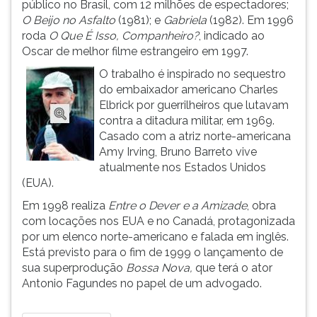
público no Brasil, com 12 milhões de espectadores;
ouvir
O Beijo no Asfalto
(1981); e
Gabriela
(1982). Em 1996
essa
roda
O Que É Isso, Companheiro?
, indicado ao
instrução
Oscar de melhor filme estrangeiro em 1997.
novamente.
O trabalho é inspirado no sequestro
do embaixador americano Charles
Elbrick por guerrilheiros que lutavam
contra a ditadura militar, em 1969.
Casado com a atriz norte-americana
Amy Irving, Bruno Barreto vive
atualmente nos Estados Unidos
(EUA).
Em 1998 realiza
Entre o Dever e a Amizade
, obra
com locações nos EUA e no Canadá, protagonizada
por um elenco norte-americano e falada em inglês.
Está previsto para o fim de 1999 o lançamento de
sua superprodução
Bossa Nova,
que terá o ator
Antonio Fagundes no papel de um advogado.