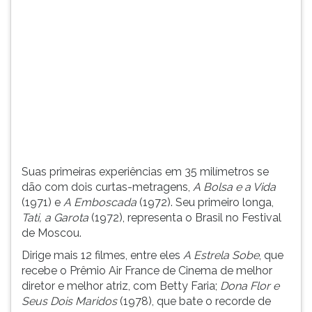
(primeira
tecla
à
direita
do
F).
Para
ir
ao
menu
principal
Suas primeiras experiências em 35 milímetros se
pressione
dão com dois curtas-metragens,
A Bolsa e a Vida
a
(1971) e
A Emboscada
(1972). Seu primeiro longa,
tecla
Tati, a Garota
(1972), representa o Brasil no Festival
J
de Moscou.
e
depois
Dirige mais 12 filmes, entre eles
A Estrela Sobe
, que
F.
recebe o Prêmio Air France de Cinema de melhor
Pressione
diretor e melhor atriz, com Betty Faria;
Dona Flor e
F
Seus Dois Maridos
(1978), que bate o recorde de
para