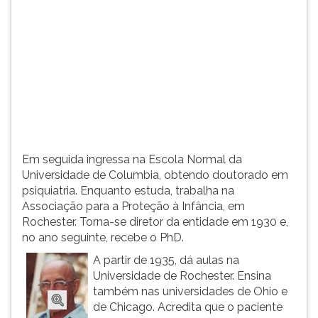
(primeira
tecla
à
direita
do
F).
Para
ir
ao
menu
Em seguida ingressa na Escola Normal da
principal
Universidade de Columbia, obtendo doutorado em
pressione
psiquiatria. Enquanto estuda, trabalha na
a
Associação para a Proteção à Infância, em
tecla
Rochester. Torna-se diretor da entidade em 1930 e,
J
no ano seguinte, recebe o PhD.
e
depois
A partir de 1935, dá aulas na
F.
Universidade de Rochester. Ensina
Pressione
também nas universidades de Ohio e
F
de Chicago. Acredita que o paciente
para