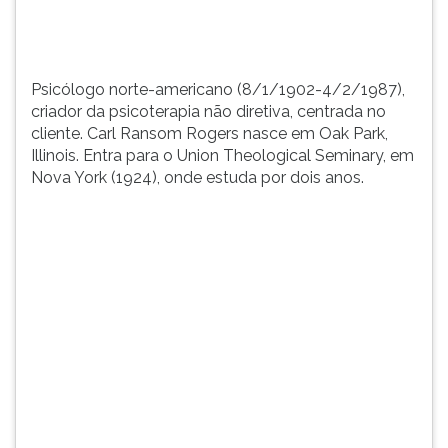
em
TAB
Oa...
e
depois
F.
Psicólogo norte-americano (8/1/1902-4/2/1987),
Para
criador da psicoterapia não diretiva, centrada no
pausar
cliente. Carl Ransom Rogers nasce em Oak Park,
a
Illinois. Entra para o Union Theological Seminary, em
leitura
Nova York (1924), onde estuda por dois anos.
pressione
D
(primeira
tecla
à
esquerda
do
F),
para
continuar
pressione
G