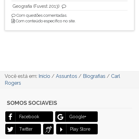
Geografia (Fuvest 2013)
Com questões comentadas.
Com conteúdo específico no site.
Você está em:
Início
/
Assuntos
/
Biografias
/
Carl
Rogers
SOMOS SOCIAVEIS
Facebook
Google+
Twitter
Play Store