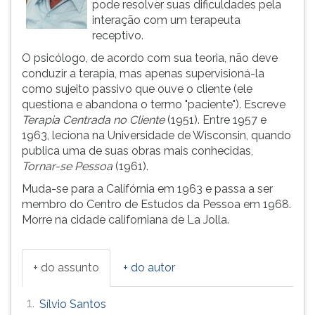
pode resolver suas dificuldades pela
ouvir
interação com um terapeuta
essa
receptivo.
instrução
O psicólogo, de acordo com sua teoria, não deve
novamente.
conduzir a terapia, mas apenas supervisioná-la
como sujeito passivo que ouve o cliente (ele
questiona e abandona o termo "paciente"). Escreve
Terapia Centrada no Cliente
(1951). Entre 1957 e
1963, leciona na Universidade de Wisconsin, quando
publica uma de suas obras mais conhecidas,
Tornar-se Pessoa
(1961).
Muda-se para a Califórnia em 1963 e passa a ser
membro do Centro de Estudos da Pessoa em 1968.
Morre na cidade californiana de La Jolla.
+ do assunto
+ do autor
1.
Sílvio Santos