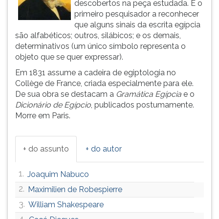
descobertos na peça estudada. É o
ouvir
primeiro pesquisador a reconhecer
essa
que alguns sinais da escrita egípcia
instrução
são alfabéticos; outros, silábicos; e os demais,
novamente.
determinativos (um único símbolo representa o
objeto que se quer expressar).
Em 1831 assume a cadeira de egiptologia no
Collège de France, criada especialmente para ele.
De sua obra se destacam a
Gramática Egípcia
e o
Dicionário de Egípcio
, publicados postumamente.
Morre em Paris.
+ do assunto
+ do autor
1.
Joaquim Nabuco
2.
Maximilien de Robespierre
3.
William Shakespeare
4.