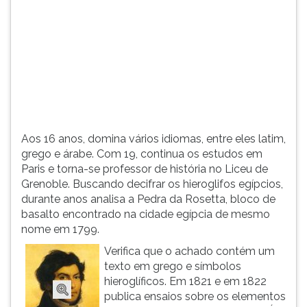
(primeira
tecla
à
direita
do
F).
Para
ir
ao
Aos 16 anos, domina vários idiomas, entre eles latim,
menu
grego e árabe. Com 19, continua os estudos em
principal
Paris e torna-se professor de história no Liceu de
pressione
Grenoble. Buscando decifrar os hieroglifos egípcios,
a
durante anos analisa a Pedra da Rosetta, bloco de
tecla
basalto encontrado na cidade egípcia de mesmo
J
nome em 1799.
e
depois
Verifica que o achado contém um
F.
texto em grego e símbolos
Pressione
hieroglíficos. Em 1821 e em 1822
F
publica ensaios sobre os elementos
para