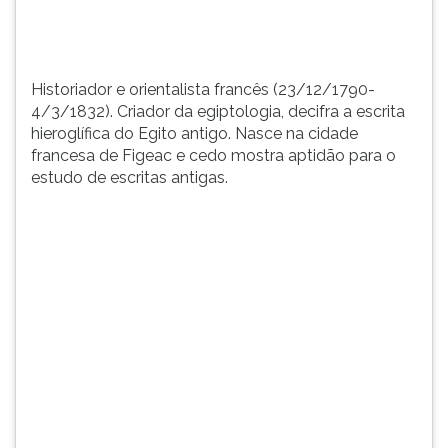
n...
TAB
e
depois
F.
Historiador e orientalista francês (23/12/1790-
Para
4/3/1832). Criador da egiptologia, decifra a escrita
pausar
hieroglífica do Egito antigo. Nasce na cidade
a
francesa de Figeac e cedo mostra aptidão para o
leitura
estudo de escritas antigas.
pressione
D
(primeira
tecla
à
esquerda
do
F),
para
continuar
pressione
G