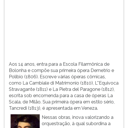
(primeira
tecla
à
direita
do
F).
Para
ir
ao
menu
Aos 14 anos, entra para a Escola Filarmônica de
principal
Bolonha e compõe sua primeira ópera Demetrio e
pressione
Polibio (1806). Escreve várias óperas cômicas,
a
como La Cambiale di Matrimonio (1810), L''Equivoca
tecla
Stravagante (1811) e La Pietra del Paragone (1812),
J
escrita sob encomenda para a casa de óperas La
e
Scala, de Milão. Sua primeira ópera em estilo sério,
depois
Tancredi (1813), é apresentada em Veneza.
F.
Pressione
Nessas obras, inova valorizando a
F
orquestração, à qual subordina a
para