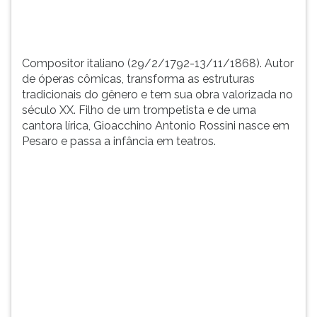
obra...
TAB
e
depois
F.
Compositor italiano (29/2/1792-13/11/1868). Autor
Para
de óperas cômicas, transforma as estruturas
pausar
tradicionais do gênero e tem sua obra valorizada no
a
século XX. Filho de um trompetista e de uma
leitura
cantora lírica, Gioacchino Antonio Rossini nasce em
pressione
Pesaro e passa a infância em teatros.
D
(primeira
tecla
à
esquerda
do
F),
para
continuar
pressione
G