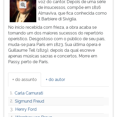
voz do cantor. Depois de uma série
ouvir
de insucessos, compõe em 1816
essa
Almaviva, que fica conhecida como
instrução
Il Barbiere di Siviglia.
novamente.
No início recebida com frieza, a obra acaba se
tornando um dos maiores sucessos do repertório
operístico. Desgostoso com o público de seu país,
muda-se para Paris em 1823. Sua última ópera é
Guillaume Tell (1829), depois da qual escreve
apenas músicas sacras e concertos. Morre em
Passy, perto de Paris.
+ do assunto
+ do autor
1.
Carla Camurati
2.
Sigmund Freud
3.
Henry Ford
4.