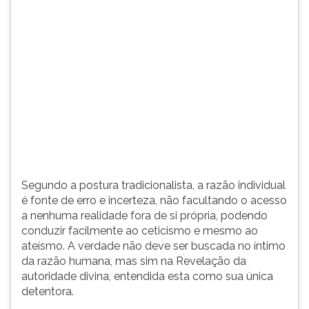
extremado,
(primeira
característica
tecla
principal
à
do
direita
século
do
XVIII.
F).
Para
ir
ao
menu
principal
pressione
Segundo a postura tradicionalista, a razão individual
a
é fonte de erro e incerteza, não facultando o acesso
tecla
a nenhuma realidade fora de si própria, podendo
J
conduzir facilmente ao ceticismo e mesmo ao
e
ateísmo. A verdade não deve ser buscada no íntimo
depois
da razão humana, mas sim na Revelação da
F.
autoridade divina, entendida esta como sua única
Pressione
detentora.
F
para