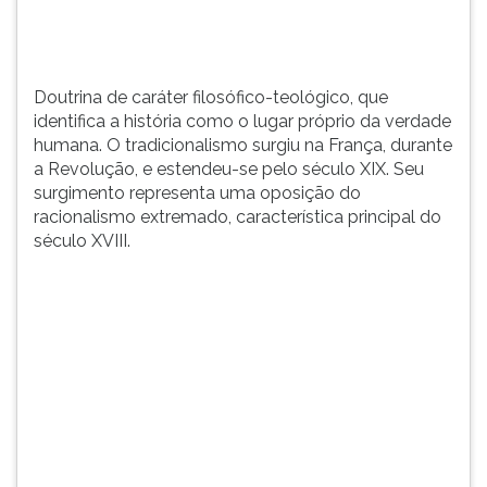
tradicionalismo
TAB
surgiu
e
na
depois
França,
F.
Doutrina de caráter filosófico-teológico, que
durante
Para
identifica a história como o lugar próprio da verdade
a
pausar
humana. O tradicionalismo surgiu na França, durante
Revolução,
a
a Revolução, e estendeu-se pelo século XIX. Seu
e
leitura
surgimento representa uma oposição do
estendeu-
pressione
racionalismo extremado, característica principal do
se
D
século XVIII.
pelo
(primeira
século
tecla
XIX.
à
Seu
esquerda
surgimento
do
representa
F),
uma
para
oposição
continuar
do
pressione
racionalismo
G