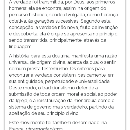
A verdade foi transmitida, por Deus, aos primeiros
ouvir
homens; ela se encontra, assim, na origem do
essa
percurso histórico, sendo divulgada, como herança
instrução
coletiva, às gerações sucessivas. Segundo esta
novamente.
concepção, a verdade não nova, fruto de invenção
e descoberta; ela é o que se apresenta no princípio,
sendo transmitida, principalmente, através da
linguagem.
A história, para esta doutrina, manifesta uma razão
universal, de origem divina, acerca da qual o sentir
comum presta testemunho. Os critérios para
encontrar a verdade consistem, basicamente, em
sua antiguidade, perpetuidade e universalidade.
Deste modo, o tradicionalismo defende a
submissão de toda ordem moral e social ao poder
da Igreja, e a reinstauração da monarquia como o
sistema de governo mais verdadeiro, partindo da
aceitação de seu princípio divino.
Este movimento foi também denominado, na
França,
ultramontanismo
.