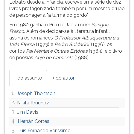
Lobato desde a infância, escreve uma série de dez
ouvir
livros protagonizada também por um mesmo grupo
essa
de personagens, "a turma do gordo".
instrução
Em 1982 ganha o Prêmio Jabuti com
Sangue
novamente.
Fresco
. Além de dedicar-se à literatura infantil,
assina os romances
O Professor Albuquerque e
a
Vida Eterna
(1973) e
Pedro Soldador
(1976); os
contos
Pai Mental e Outras Estórias
(1983); e o livro
de poesias
Anjo de Camisola
(1988).
+ do assunto
+ do autor
1.
Joseph Thomson
2.
Nikita Kruchov
3.
Jim Davis
4.
Hernán Cortés
5.
Luís Fernando Veríssimo