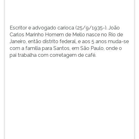
distrito
TAB
federal,
e
e
depois
aos
F.
Escritor e advogado carioca (25/9/1935-). João
5
Para
Carlos Marinho Homem de Mello nasce no Rio de
an...
pausar
Janeiro, então distrito federal, e aos 5 anos muda-se
a
com a família para Santos, em São Paulo, onde o
leitura
pai trabalha com corretagem de café.
pressione
D
(primeira
tecla
à
esquerda
do
F),
para
continuar
pressione
G