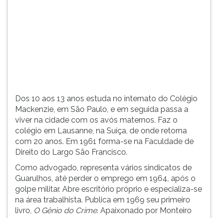
(primeira
tecla
à
direita
do
F).
Para
ir
ao
Dos 10 aos 13 anos estuda no internato do Colégio
menu
Mackenzie, em São Paulo, e em seguida passa a
principal
viver na cidade com os avós maternos. Faz o
pressione
colégio em Lausanne, na Suíça, de onde retorna
a
com 20 anos. Em 1961 forma-se na Faculdade de
tecla
Direito do Largo São Francisco.
J
e
Como advogado, representa vários sindicatos de
depois
Guarulhos, até perder o emprego em 1964, após o
F.
golpe militar. Abre escritório próprio e especializa-se
Pressione
na área trabalhista. Publica em 1969 seu primeiro
F
livro,
O Gênio do Crime
. Apaixonado por Monteiro
para