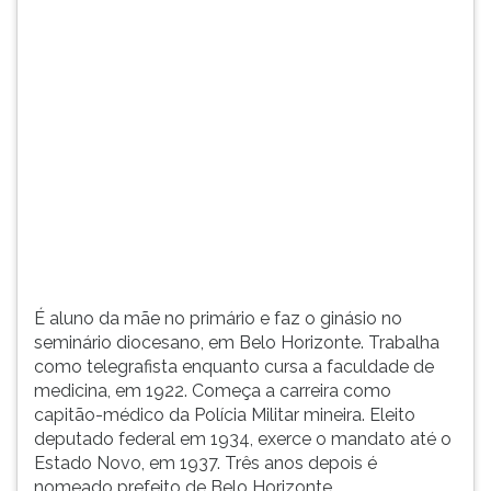
(primeira
tecla
à
direita
do
F).
Para
ir
ao
menu
principal
pressione
a
É aluno da mãe no primário e faz o ginásio no
tecla
seminário diocesano, em Belo Horizonte. Trabalha
J
como telegrafista enquanto cursa a faculdade de
e
medicina, em 1922. Começa a carreira como
depois
capitão-médico da Polícia Militar mineira. Eleito
F.
deputado federal em 1934, exerce o mandato até o
Pressione
Estado Novo, em 1937. Três anos depois é
F
nomeado prefeito de Belo Horizonte.
para