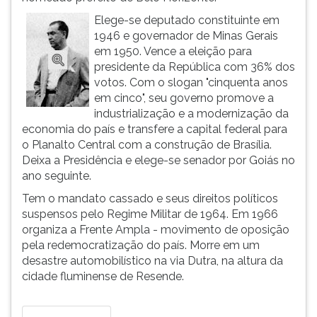
ouvir
Elege-se deputado constituinte em
essa
1946 e governador de Minas Gerais
instrução
em 1950. Vence a eleição para
novamente.
presidente da República com 36% dos
votos. Com o slogan "cinquenta anos
em cinco", seu governo promove a
industrialização e a modernização da
economia do país e transfere a capital federal para
o Planalto Central com a construção de Brasília.
Deixa a Presidência e elege-se senador por Goiás no
ano seguinte.
Tem o mandato cassado e seus direitos políticos
suspensos pelo Regime Militar de 1964. Em 1966
organiza a Frente Ampla - movimento de oposição
pela redemocratização do país. Morre em um
desastre automobilístico na via Dutra, na altura da
cidade fluminense de Resende.