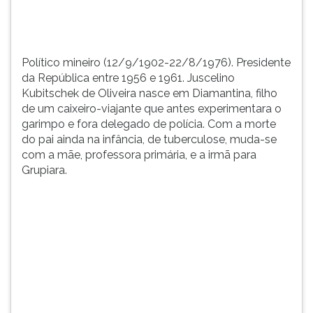
Diamantina,...
TAB
e
depois
F.
Político mineiro (12/9/1902-22/8/1976). Presidente
Para
da República entre 1956 e 1961. Juscelino
pausar
Kubitschek de Oliveira nasce em Diamantina, filho
a
de um caixeiro-viajante que antes experimentara o
leitura
garimpo e fora delegado de polícia. Com a morte
pressione
do pai ainda na infância, de tuberculose, muda-se
D
com a mãe, professora primária, e a irmã para
(primeira
Grupiara.
tecla
à
esquerda
do
F),
para
continuar
pressione
G