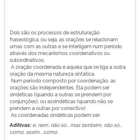
(primeira
tecla
à
direita
do
Dois são os processos de estruturação
F).
fraseológica, ou seja, as orações se relacionam
Para
umas com as outras e se interligam num período
ir
através dos mecanismos coordenativos ou
ao
subordinativos.
menu
A oração coordenada é aquela que se liga a outra
principal
oração da mesma natureza sintática.
pressione
Num período composto por coordenação, as
a
orações são independentes. Ela podem ser
tecla
sindéticas (quando a outras se prendem por
J
conjunções), ou assindéticas (quando não se
e
prendem a outras por conectivo)
depois
As coordenadas sindéticas podem ser:
F.
Aditivas:
e, nem, não só... mas também, não só...
Pressione
como, assim... como.
F
para