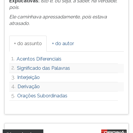
Explicativas:
isto é, ou seja, a saber, na verdade,
pois.
Ele caminhava apressadamente, pois estava
atrasado.
+ do assunto
+ do autor
1.
Acentos Diferenciais
2.
Significado das Palavras
3.
Interjeição
4.
Derivação
5.
Orações Subordinadas