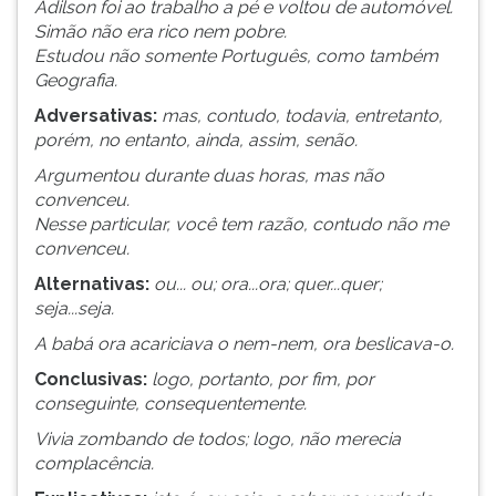
Adilson foi ao trabalho a pé e voltou de automóvel.
ouvir
Simão não era rico nem pobre.
essa
Estudou não somente Português, como também
instrução
Geografia.
novamente.
Adversativas:
mas, contudo, todavia, entretanto,
porém, no entanto, ainda, assim, senão.
Argumentou durante duas horas, mas não
convenceu.
Nesse particular, você tem razão, contudo não me
convenceu.
Alternativas:
ou... ou; ora...ora; quer...quer;
seja...seja.
A babá ora acariciava o nem-nem, ora beslicava-o.
Conclusivas:
logo, portanto, por fim, por
conseguinte, consequentemente.
Vivia zombando de todos; logo, não merecia
complacência.