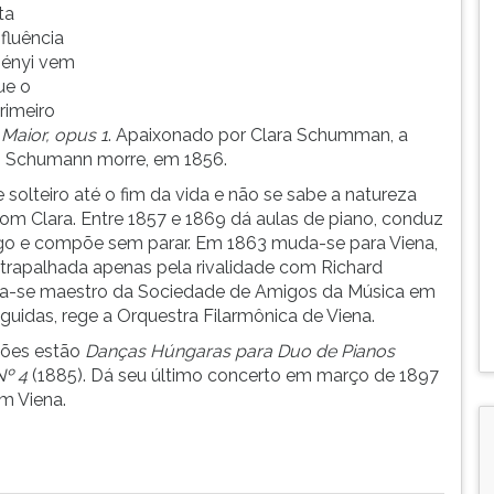
ta
fluência
ményi vem
ue o
rimeiro
Maior, opus 1
. Apaixonado por Clara Schumman, a
o Schumann morre, em 1856.
olteiro até o fim da vida e não se sabe a natureza
om Clara. Entre 1857 e 1869 dá aulas de piano, conduz
o e compõe sem parar. Em 1863 muda-se para Viena,
atrapalhada apenas pela rivalidade com Richard
na-se maestro da Sociedade de Amigos da Música em
guidas, rege a Orquestra Filarmônica de Viena.
ções estão
Danças Húngaras para Duo de Pianos
Nº 4
(1885). Dá seu último concerto em março de 1897
m Viena.