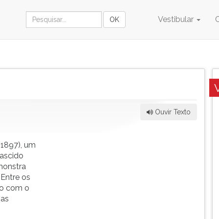
Vestibular
Ouvir Texto
/1897), um
ascido
monstra
 Entre os
co com o
nas