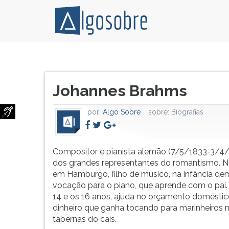
Compositor
Pressione
e
TAB
Título
pianista
e
Johannes Brahms
do
alemão
depois
artigo:
(7/5/1833-
F
por:
Algo Sobre
sobre:
Biografias
3/4/1897),
para
um
ouvir
dos
o
grandes
conteúdo
Compositor e pianista alemão (7/5/1833-3/4
representantes
principal
dos grandes representantes do romantismo. N
do
desta
em Hamburgo, filho de músico, na infância de
romantismo.
tela.
vocação para o piano, que aprende com o pai.
Para
14 e os 16 anos, ajuda no orçamento domésti
pular
dinheiro que ganha tocando para marinheiros 
essa
tabernas do cais.