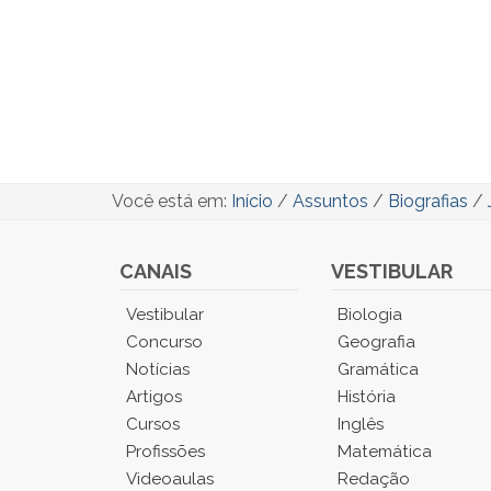
Você está em:
Início
/
Assuntos
/
Biografias
/
CANAIS
VESTIBULAR
Você
Vestibular
Biologia
está
Concurso
Geografia
no
Notícias
Gramática
Menu
Artigos
História
Principal.
Cursos
Inglês
Pressione
TAB
Profissões
Matemática
e
Videoaulas
Redação