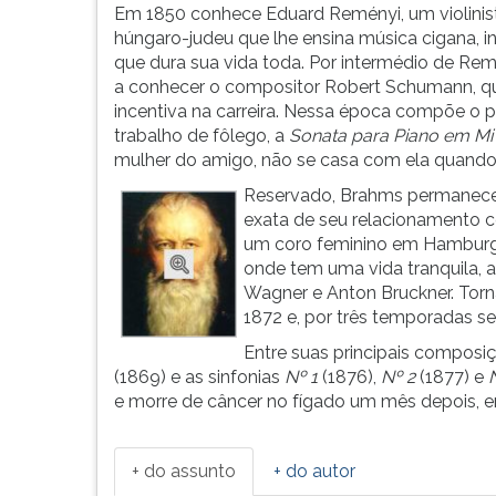
leitura
Em 1850 conhece Eduard Reményi, um violinis
pressione
húngaro-judeu que lhe ensina música cigana, in
TAB
que dura sua vida toda. Por intermédio de Re
e
a conhecer o compositor Robert Schumann, q
depois
incentiva na carreira. Nessa época compõe o p
F.
trabalho de fôlego, a
Sonata para Piano em Mi 
Para
mulher do amigo, não se casa com ela quand
pausar
Reservado, Brahms permanece s
a
exata de seu relacionamento c
leitura
um coro feminino em Hamburg
pressione
onde tem uma vida tranquila, 
D
Wagner e Anton Bruckner. Tor
(primeira
1872 e, por três temporadas se
tecla
à
Entre suas principais composi
esquerda
(1869) e as sinfonias
Nº 1
(1876),
Nº 2
(1877) e
do
e morre de câncer no fígado um mês depois, e
F),
para
continuar
+ do assunto
+ do autor
pressione