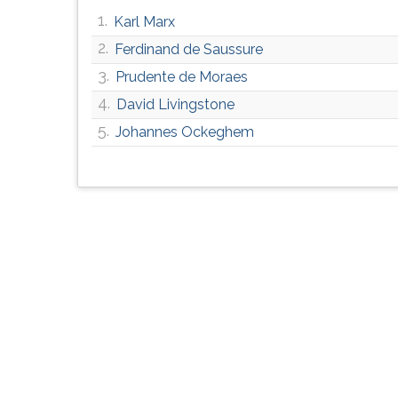
G
1.
Karl Marx
(primeira
2.
Ferdinand de Saussure
tecla
à
3.
Prudente de Moraes
direita
4.
David Livingstone
do
5.
F).
Johannes Ockeghem
Para
ir
ao
menu
principal
pressione
a
tecla
J
e
depois
F.
Pressione