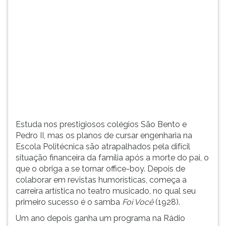
(primeira
tecla
à
direita
do
F).
Para
ir
ao
menu
principal
Estuda nos prestigiosos colégios São Bento e
pressione
Pedro II, mas os planos de cursar engenharia na
a
Escola Politécnica são atrapalhados pela difícil
tecla
situação financeira da família após a morte do pai, o
J
que o obriga a se tornar office-boy. Depois de
e
colaborar em revistas humorísticas, começa a
depois
carreira artística no teatro musicado, no qual seu
F.
primeiro sucesso é o samba
Foi Você
(1928).
Pressione
F
Um ano depois ganha um programa na Rádio
para