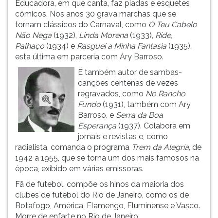
Educadora, em que canta, faz piadas e esquetes
ouvir
cômicos. Nos anos 30 grava marchas que se
essa
tornam clássicos do Carnaval, como
O Teu Cabelo
instrução
Não Nega
(1932),
Linda Morena
(1933),
Ride,
novamente.
Palhaço
(1934) e
Rasguei a Minha Fantasia
(1935),
esta última em parceria com Ary Barroso.
É também autor de sambas-
canções centenas de vezes
regravados, como
No Rancho
Fundo
(1931), também com Ary
Barroso, e
Serra da Boa
Esperança
(1937). Colabora em
jornais e revistas e, como
radialista, comanda o programa
Trem da Alegria
, de
1942 a 1955, que se torna um dos mais famosos na
época, exibido em várias emissoras.
Fã de futebol, compõe os hinos da maioria dos
clubes de futebol do Rio de Janeiro, como os de
Botafogo, América, Flamengo, Fluminense e Vasco.
Morre de enfarte no Rio de Janeiro.