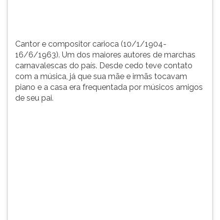
teve
TAB
contato
e
com
depois
a
F.
Cantor e compositor carioca (10/1/1904-
m&uac...
Para
16/6/1963). Um dos maiores autores de marchas
pausar
carnavalescas do país. Desde cedo teve contato
a
com a música, já que sua mãe e irmãs tocavam
leitura
piano e a casa era frequentada por músicos amigos
pressione
de seu pai.
D
(primeira
tecla
à
esquerda
do
F),
para
continuar
pressione
G