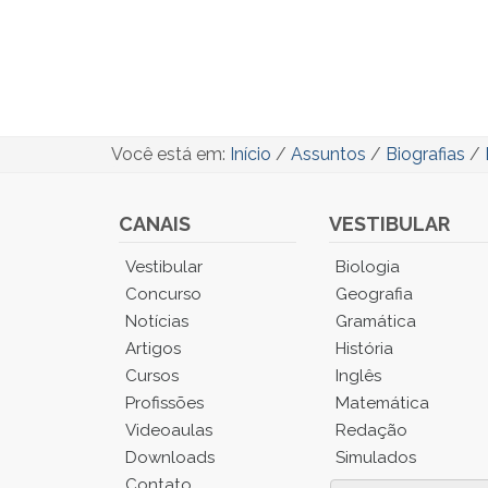
Você está em:
Início
/
Assuntos
/
Biografias
/
CANAIS
VESTIBULAR
Você
Vestibular
Biologia
está
Concurso
Geografia
no
Notícias
Gramática
Menu
Artigos
História
Principal.
Cursos
Inglês
Pressione
TAB
Profissões
Matemática
e
Videoaulas
Redação
depois
Downloads
Simulados
F
Contato