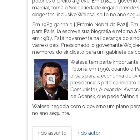
só
leitura
polonês o direito à greve. Em 1981, o governo d
completa
pressione
marcial, torna o Solidariedade ilegal e prende 
o
TAB
dirigentes, inclusive Walesa, solto no ano segui
curso
e
Em 1983 ganha o [[Prêmio Nobel da Paz]]. Em 
prim&aacu...
depois
para Paris, lá escreve sua biografia e retorna à 
F.
em 1987. Está novamente na liderança do sin
Para
varre o país. Pressionado, o governante Wojcie
pausar
membros do sindicato para um gabinete de co
a
Walesa tem parte importante n
leitura
Polônia em 1990, quando o Par
pressione
o país para a economia de liv
D
presidenciais pelo candidato
(primeira
Comunista), Alexander Kwasnie
tecla
de Gdansk, que pede falência
à
esquerda
Walesa negocia com o governo um plano para
do
no ano seguinte.
F),
para
continuar
+ do assunto
+ do autor
pressione