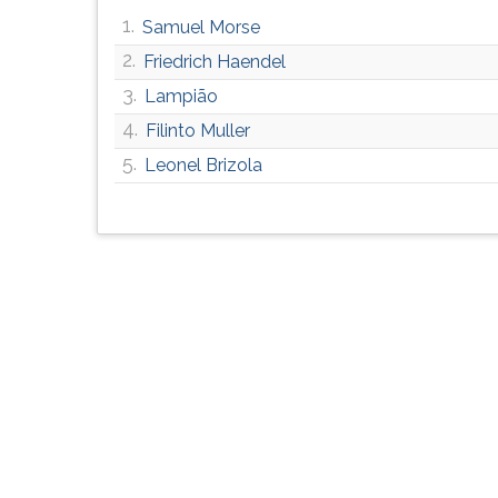
G
1.
Samuel Morse
(primeira
2.
Friedrich Haendel
tecla
à
3.
Lampião
direita
4.
Filinto Muller
do
5.
F).
Leonel Brizola
Para
ir
ao
menu
principal
pressione
a
tecla
J
e
depois
F.
Pressione