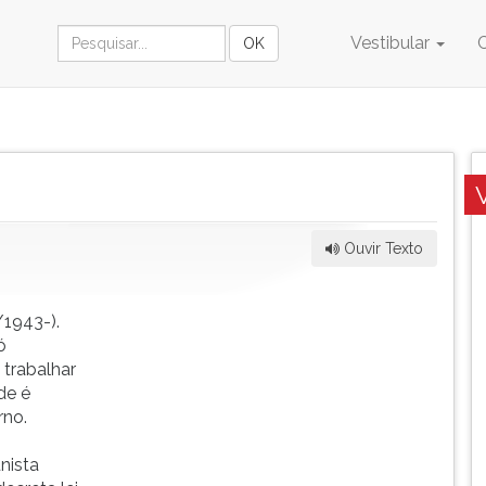
Vestibular
Ouvir Texto
/1943-).
ó
trabalhar
de é
rno.
nista