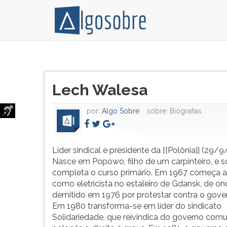
Líder
Pressione
sindical
TAB
Título
e
e
Lech Walesa
do
presidente
depois
artigo:
da
F
por:
Algo Sobre
sobre:
Biografias
[[Polônia]]
para
(29/9/1943-).
ouvir
Nasce
o
em
conteúdo
Líder sindical e presidente da [[Polônia]] (29/9
Popowo,
principal
Nasce em Popowo, filho de um carpinteiro, e s
filho
desta
completa o curso primário. Em 1967 começa a 
de
tela.
como eletricista no estaleiro de Gdansk, de on
um
Para
demitido em 1976 por protestar contra o gove
carpinteiro,
pular
Em 1980 transforma-se em líder do sindicato
e
essa
Solidariedade, que reivindica do governo comu