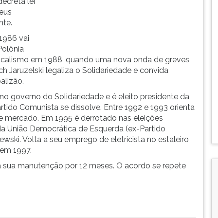
ecreta lei
seus
nte.
1986 vai
Polônia
dicalismo em 1988, quando uma nova onda de greves
ch Jaruzelski legaliza o Solidariedade e convida
alizão.
o governo do Solidariedade e é eleito presidente da
tido Comunista se dissolve. Entre 1992 e 1993 orienta
re mercado. Em 1995 é derrotado nas eleições
 da União Democrática de Esquerda (ex-Partido
wski. Volta a seu emprego de eletricista no estaleiro
 em 1997.
 sua manutenção por 12 meses. O acordo se repete