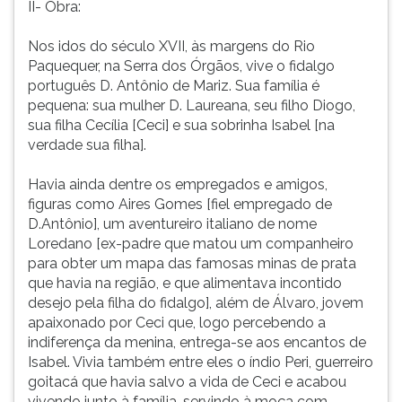
II- Obra:
ouvir
essa
Nos idos do século XVII, às margens do Rio
instrução
Paquequer, na Serra dos Órgãos, vive o fidalgo
novamente.
português D. Antônio de Mariz. Sua família é
pequena: sua mulher D. Laureana, seu filho Diogo,
sua filha Cecília [Ceci] e sua sobrinha Isabel [na
verdade sua filha].
Havia ainda dentre os empregados e amigos,
figuras como Aires Gomes [fiel empregado de
D.Antônio], um aventureiro italiano de nome
Loredano [ex-padre que matou um companheiro
para obter um mapa das famosas minas de prata
que havia na região, e que alimentava incontido
desejo pela filha do fidalgo], além de Álvaro, jovem
apaixonado por Ceci que, logo percebendo a
indiferença da menina, entrega-se aos encantos de
Isabel. Vivia também entre eles o índio Peri, guerreiro
goitacá que havia salvo a vida de Ceci e acabou
vivendo junto à família, servindo à moça com