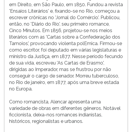
(primeira
em Direito, em São Paulo, em 1850. Fundou a revista
tecla
'Ensaios Literários' e, fixando-se no Rio, começou a
à
escrever crônicas no 'Jornal do Comércio'. Publicou,
direita
então, no 'Diário do Rio', seu primeiro romance,
do
Cinco Minutos. Em 1856, projetou-se nos meios
F).
literários com as 'Cartas sobre a Confederação dos
Para
Tamoios', provocando violenta polEmica. Firmou-se
ir
como escritor, foi deputado em várias legislaturas e
ao
ministro da Justiça, em 1877. Nesse período fecundo
menu
de sua vida, escreveu 'As Cartas de Erasmo',
principal
dirigidas ao Imperador, mas se frustrou por não
pressione
conseguir o cargo de senador. Morreu tuberculoso,
a
no Rio de janeiro, em 1877, após uma breve estada
tecla
no Europa.
J
e
Como romancista, Alencar apresenta uma
depois
variedade de obras em diferentes gêneros. Notável
F.
ficcionista, deixa-nos romances indianistas,
Pressione
históricos, regionalistas e urbanos.
F
para