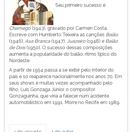
Seu primeiro sucesso é
ouvir
essa
instrução
novamente.
Chamego
(1943), gravado por Carmen Costa.
Escreve com Humberto Teixeira as canções
Baião
(1946),
Asa Branca
(1947),
Juazeiro
(1948) e
Baião
de Dois
(1950). O sucesso dessas composições
aumenta a popularidade do baião, ritmo típico do
Nordeste.
A partir de 1954 passa a se exibir pelo interior do
país e só reaparece nacionalmente nos anos 70. Em
seus shows é muitas vezes acompanhado pelo
filho, Luís Gonzaga Júnior, o compositor
Gonzaguinha, que viria a falecer num acidente
automobilístico em 1991. Morre no Recife em 1989.
+ do assunto
+ do autor