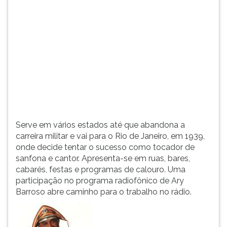
(primeira
tecla
à
direita
do
F).
Para
ir
ao
menu
principal
Serve em vários estados até que abandona a
pressione
carreira militar e vai para o Rio de Janeiro, em 1939,
a
onde decide tentar o sucesso como tocador de
tecla
sanfona e cantor. Apresenta-se em ruas, bares,
J
cabarés, festas e programas de calouro. Uma
e
participação no programa radiofônico de Ary
depois
Barroso abre caminho para o trabalho no rádio.
F.
Pressione
F
para