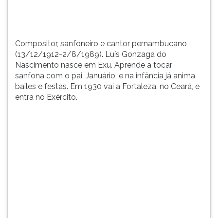
sanfona
TAB
com
e
o
depois
pai,...
F.
Compositor, sanfoneiro e cantor pernambucano
Para
(13/12/1912-2/8/1989). Luís Gonzaga do
pausar
Nascimento nasce em Exu. Aprende a tocar
a
sanfona com o pai, Januário, e na infância já anima
leitura
bailes e festas. Em 1930 vai a Fortaleza, no Ceará, e
pressione
entra no Exército.
D
(primeira
tecla
à
esquerda
do
F),
para
continuar
pressione
G