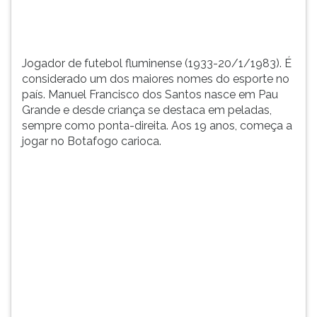
Francisco
TAB
dos
e
Santos
depois
nasce...
F.
Jogador de futebol fluminense (1933-20/1/1983). É
Para
considerado um dos maiores nomes do esporte no
pausar
país. Manuel Francisco dos Santos nasce em Pau
a
Grande e desde criança se destaca em peladas,
leitura
sempre como ponta-direita. Aos 19 anos, começa a
pressione
jogar no Botafogo carioca.
D
(primeira
tecla
à
esquerda
do
F),
para
continuar
pressione
G