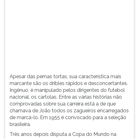
(primeira
tecla
à
direita
do
F).
Para
ir
ao
menu
principal
Apesar das pernas tortas, sua característica mais
pressione
marcante são os dribles rápidos e desconcertantes.
a
Ingênuo, é manipulado pelos dirigentes do futebol
tecla
nacional, os cartolas. Entre as várias histórias não
J
comprovadas sobre sua carreira está a de que
e
chamava de João todos os zagueiros encarregados
depois
de marcá-lo. Em 1955 é convocado para a seleção
F.
brasileira.
Pressione
F
Três anos depois disputa a Copa do Mundo na
para