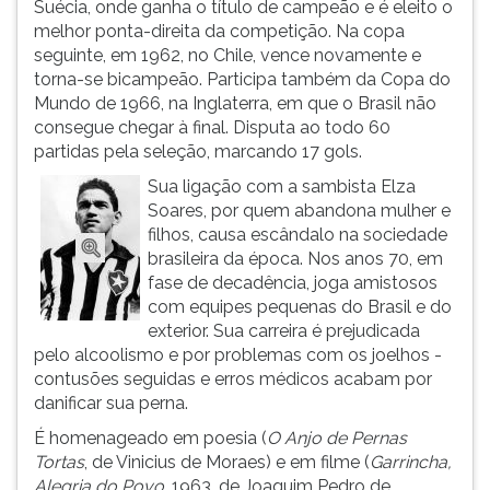
Suécia, onde ganha o título de campeão e é eleito o
ouvir
melhor ponta-direita da competição. Na copa
essa
seguinte, em 1962, no Chile, vence novamente e
instrução
torna-se bicampeão. Participa também da Copa do
novamente.
Mundo de 1966, na Inglaterra, em que o Brasil não
consegue chegar à final. Disputa ao todo 60
partidas pela seleção, marcando 17 gols.
Sua ligação com a sambista Elza
Soares, por quem abandona mulher e
filhos, causa escândalo na sociedade
brasileira da época. Nos anos 70, em
fase de decadência, joga amistosos
com equipes pequenas do Brasil e do
exterior. Sua carreira é prejudicada
pelo alcoolismo e por problemas com os joelhos -
contusões seguidas e erros médicos acabam por
danificar sua perna.
É homenageado em poesia (
O Anjo de Pernas
Tortas
, de Vinicius de Moraes) e em filme (
Garrincha,
Alegria do Povo
, 1963, de Joaquim Pedro de