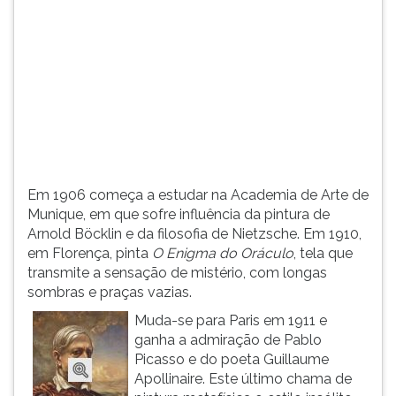
(primeira
tecla
à
direita
do
F).
Para
ir
ao
menu
Em 1906 começa a estudar na Academia de Arte de
principal
Munique, em que sofre influência da pintura de
pressione
Arnold Böcklin e da filosofia de Nietzsche. Em 1910,
a
em Florença, pinta
O Enigma do Oráculo
, tela que
tecla
transmite a sensação de mistério, com longas
J
sombras e praças vazias.
e
depois
Muda-se para Paris em 1911 e
F.
ganha a admiração de Pablo
Pressione
Picasso e do poeta Guillaume
F
Apollinaire. Este último chama de
para