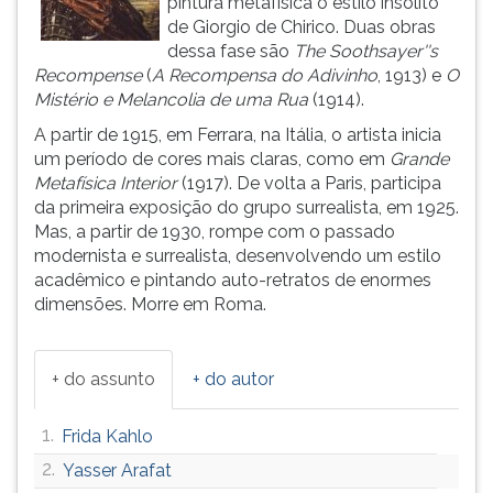
pintura metafísica o estilo insólito
ouvir
de Giorgio de Chirico. Duas obras
essa
dessa fase são
The Soothsayer''s
instrução
Recompense
(
A Recompensa do Adivinho
, 1913) e
O
novamente.
Mistério e Melancolia de uma Rua
(1914).
A partir de 1915, em Ferrara, na Itália, o artista inicia
um período de cores mais claras, como em
Grande
Metafísica Interior
(1917). De volta a Paris, participa
da primeira exposição do grupo surrealista, em 1925.
Mas, a partir de 1930, rompe com o passado
modernista e surrealista, desenvolvendo um estilo
acadêmico e pintando auto-retratos de enormes
dimensões. Morre em Roma.
+ do assunto
+ do autor
1.
Frida Kahlo
2.
Yasser Arafat