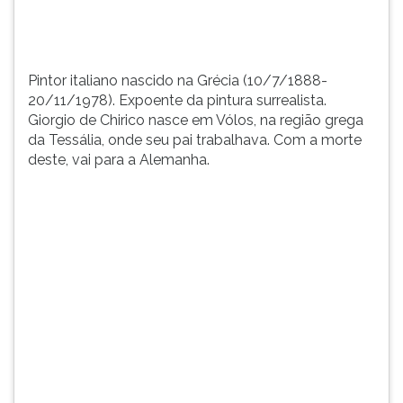
na
TAB
regi&at...
e
depois
F.
Pintor italiano nascido na Grécia (10/7/1888-
Para
20/11/1978). Expoente da pintura surrealista.
pausar
Giorgio de Chirico nasce em Vólos, na região grega
a
da Tessália, onde seu pai trabalhava. Com a morte
leitura
deste, vai para a Alemanha.
pressione
D
(primeira
tecla
à
esquerda
do
F),
para
continuar
pressione
G