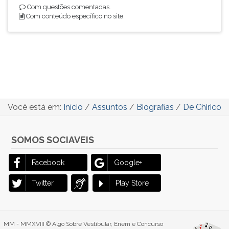
Com questões comentadas.
Com conteúdo específico no site.
Você está em:
Início
/
Assuntos
/
Biografias
/
De Chirico
SOMOS SOCIAVEIS
Facebook
Google+
Twitter
Play Store
MM - MMXVIII © Algo Sobre Vestibular, Enem e Concurso