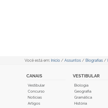
Você está em:
Início
/
Assuntos
/
Biografias
/
CANAIS
VESTIBULAR
Você
Vestibular
Biologia
está
Concurso
Geografia
no
Notícias
Gramática
Menu
Artigos
História
Principal.