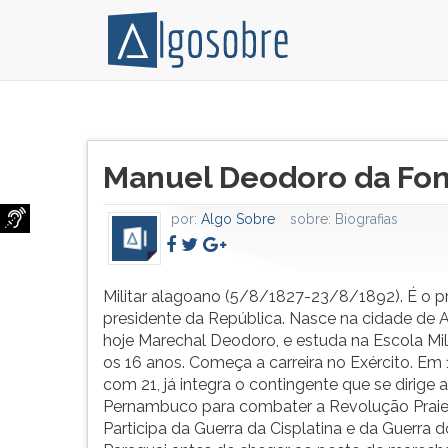
Militar
Pressione
alagoano
TAB
Título
(5/8/1827-
e
Manuel Deodoro da Fo
do
23/8/1892).
depois
artigo:
É
F
por:
Algo Sobre
sobre:
Biografias
o
para
primeiro
ouvir
presidente
o
da
conteúdo
Militar alagoano (5/8/1827-23/8/1892). É o p
República.
principal
presidente da República. Nasce na cidade de 
Nasce
desta
hoje Marechal Deodoro, e estuda na Escola Mil
na
tela.
os 16 anos. Começa a carreira no Exército. Em
cidade
Para
com 21, já integra o contingente que se dirige a
de
pular
Pernambuco para combater a Revolução Praiei
Alagoas,
essa
Participa da Guerra da Cisplatina e da Guerra d