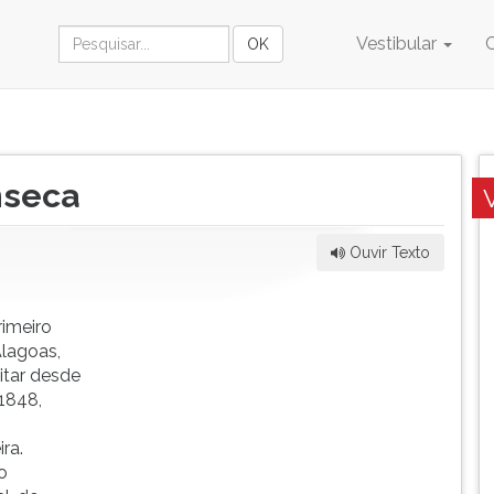
Vestibular
nseca
Ouvir Texto
rimeiro
Alagoas,
itar desde
 1848,
ra.
o