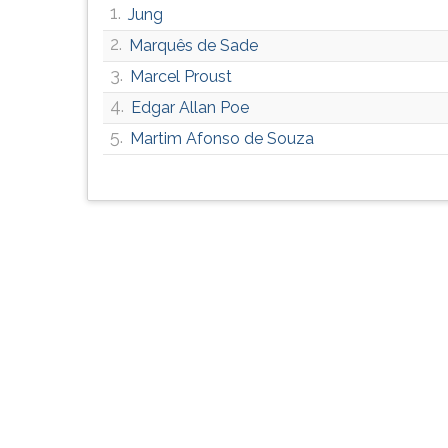
1.
Jung
G
(primeira
2.
Marquês de Sade
tecla
3.
Marcel Proust
à
direita
4.
Edgar Allan Poe
do
5.
Martim Afonso de Souza
F).
Para
ir
ao
menu
principal
pressione
a
tecla
J
e
depois
F.
Pressione