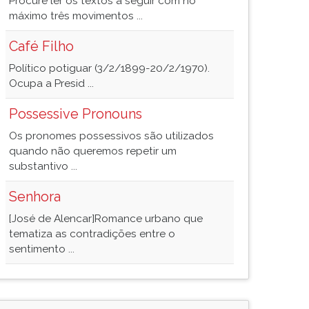
Procure ler os textos a seguir com no
máximo três movimentos ...
Café Filho
Político potiguar (3/2/1899-20/2/1970).
Ocupa a Presid ...
Possessive Pronouns
Os pronomes possessivos são utilizados
quando não queremos repetir um
substantivo ...
Senhora
[José de Alencar]Romance urbano que
tematiza as contradições entre o
sentimento ...