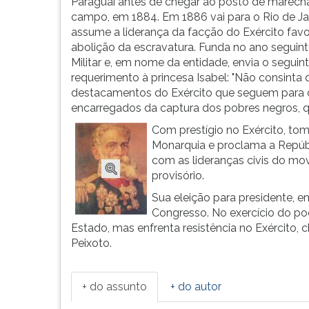
hoje
leitura
Paraguai antes de chegar ao posto de marech
Marechal
pressione
campo, em 1884. Em 1886 vai para o Rio de Ja
Deodoro,
TAB
assume a liderança da facção do Exército favo
e
e
abolição da escravatura. Funda no ano seguint
estuda...
depois
Militar e, em nome da entidade, envia o seguin
F.
requerimento à princesa Isabel: "Não consinta 
Para
destacamentos do Exército que seguem para o 
pausar
encarregados da captura dos pobres negros, q
a
Com prestígio no Exército, tom
leitura
Monarquia e proclama a Repúbl
pressione
com as lideranças civis do m
D
provisório.
(primeira
Sua eleição para presidente, e
tecla
Congresso. No exercício do po
à
Estado, mas enfrenta resistência no Exército, 
esquerda
Peixoto.
do
F),
para
+ do assunto
+ do autor
continuar
pressione