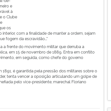
al-de-
neiro e
rável à
e o Clube
te
que os
interior, com a finalidade de manter a ordem, sejam
ue fogem da escravidão..."
a a frente do movimento militar que derruba a
ica, em 15 de novembro de 1889. Entra em conflito
ovimento, em seguida, como chefe do governo
m 1891, é garantida pela pressão dos militares sobre o
der, tenta vencer a oposição articulando um golpe de
chefiada pelo vice-presidente, marechal Floriano