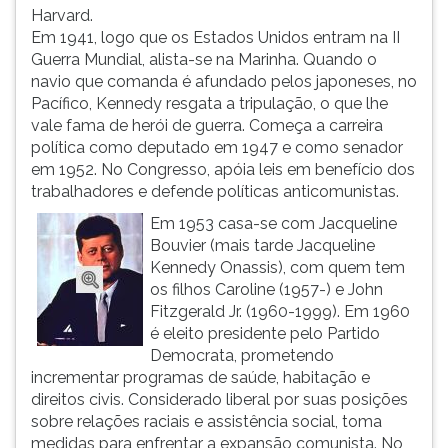
(primeira
Harvard.
tecla
Em 1941, logo que os Estados Unidos entram na II
à
Guerra Mundial, alista-se na Marinha. Quando o
direita
navio que comanda é afundado pelos japoneses, no
do
Pacífico, Kennedy resgata a tripulação, o que lhe
F).
vale fama de herói de guerra. Começa a carreira
Para
política como deputado em 1947 e como senador
ir
em 1952. No Congresso, apóia leis em benefício dos
ao
trabalhadores e defende políticas anticomunistas.
menu
Em 1953 casa-se com Jacqueline
principal
Bouvier (mais tarde Jacqueline
pressione
Kennedy Onassis), com quem tem
a
os filhos Caroline (1957-) e John
tecla
Fitzgerald Jr. (1960-1999). Em 1960
J
é eleito presidente pelo Partido
e
Democrata, prometendo
depois
incrementar programas de saúde, habitação e
F.
direitos civis. Considerado liberal por suas posições
Pressione
sobre relações raciais e assistência social, toma
F
medidas para enfrentar a expansão comunista. No
para