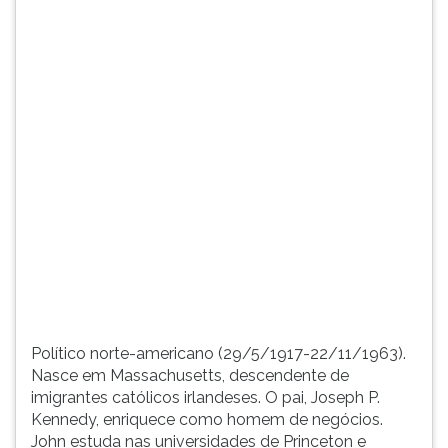
TAB
e
depois
F.
Para
pausar
a
leitura
pressione
D
(primeira
tecla
à
esquerda
do
F),
Político norte-americano (29/5/1917-22/11/1963).
para
Nasce em Massachusetts, descendente de
continuar
imigrantes católicos irlandeses. O pai, Joseph P.
pressione
Kennedy, enriquece como homem de negócios.
G
John estuda nas universidades de Princeton e