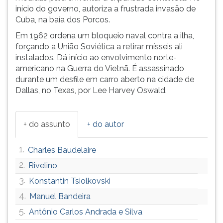
início do governo, autoriza a frustrada invasão de
ouvir
Cuba, na baía dos Porcos.
essa
instrução
Em 1962 ordena um bloqueio naval contra a ilha,
novamente.
forçando a União Soviética a retirar mísseis ali
instalados. Dá início ao envolvimento norte-
americano na Guerra do Vietnã. É assassinado
durante um desfile em carro aberto na cidade de
Dallas, no Texas, por Lee Harvey Oswald.
+ do assunto
+ do autor
1.
Charles Baudelaire
2.
Rivelino
3.
Konstantin Tsiolkovski
4.
Manuel Bandeira
5.
Antônio Carlos Andrada e Silva