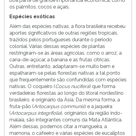
boa parte de grande importância econômica, como
os palmitos, cocos e açaís.
Espécies exóticas
Além das espécies nativas, a flora brasileira recebeu
aportes significativos de outras regiões tropicais,
trazidos pelos portugueses durante o período
colonial. Várias dessas espécies de plantas
restringiram-se às áreas agrícolas, como o arroz, a
cana-de-açúcar, a banana e as frutas cítricas.
Outras, entretanto, adaptaram-se muito bem e
espalharam-se pelas florestas nativas a tal ponto
que frequentemente são confundidas com espécies
nativas. O coqueiro (
Cocus nucifera
) que forma
verdadeiras florestas ao longo do litoral nordestino
brasileiro, é originário da Ásia. Da mesma forma, a
fruta-pão (
Artocarpus communis
) e a jaqueira
(
Artocarpus integrifolia
), originários da região indo-
malaia, são integrantes comuns da Mata Atlântica.
Além dessas, podemos citar a mangueira, a
mamona, o cafeeiro e várias espécies de eucaliptos