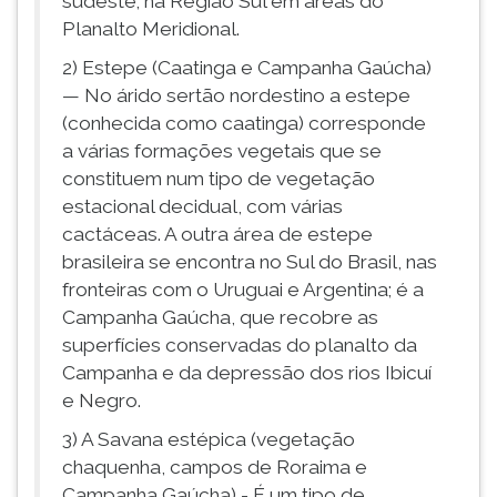
sudeste; na Região Sul em áreas do
Planalto Meridional.
2) Estepe (Caatinga e Campanha Gaúcha)
— No árido sertão nordestino a estepe
(conhecida como caatinga) corresponde
a várias formações vegetais que se
constituem num tipo de vegetação
estacional decidual, com várias
cactáceas. A outra área de estepe
brasileira se encontra no Sul do Brasil, nas
fronteiras com o Uruguai e Argentina; é a
Campanha Gaúcha, que recobre as
superfícies conservadas do planalto da
Campanha e da depressão dos rios Ibicuí
e Negro.
3) A Savana estépica (vegetação
chaquenha, campos de Roraima e
Campanha Gaúcha) - É um tipo de