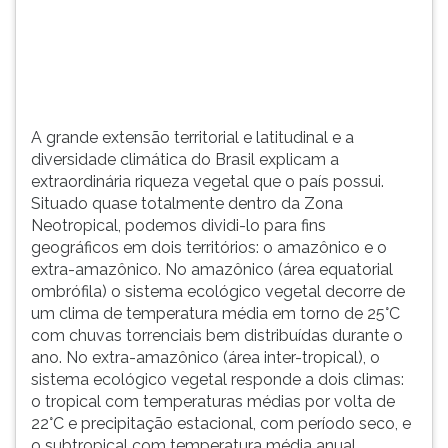
(primeira
tecla
à
direita
do
F).
A grande extensão territorial e latitudinal e a
Para
diversidade climática do Brasil explicam a
ir
extraordinária riqueza vegetal que o país possui.
ao
Situado quase totalmente dentro da Zona
menu
Neotropical, podemos dividi-lo para fins
principal
geográficos em dois territórios: o amazônico e o
pressione
extra-amazônico. No amazônico (área equatorial
a
ombrófila) o sistema ecológico vegetal decorre de
tecla
um clima de temperatura média em torno de 25°C
J
com chuvas torrenciais bem distribuídas durante o
e
ano. No extra-amazônico (área inter-tropical), o
depois
sistema ecológico vegetal responde a dois climas:
F.
o tropical com temperaturas médias por volta de
Pressione
22°C e precipitação estacional, com período seco, e
F
o subtropical com temperatura média anual
para