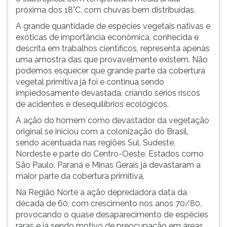
próxima dos 18°C, com chuvas bem distribuídas.
ouvir
essa
A grande quantidade de espécies vegetais nativas e
instrução
exóticas de importância econômica, conhecida e
novamente.
descrita em trabalhos científicos, representa apenas
uma amostra das que provavelmente existem. Não
podemos esquecer que grande parte da cobertura
vegetal primitiva já foi e continua sendo
impiedosamente devastada, criando sérios riscos
de acidentes e desequilíbrios ecológicos.
A ação do homem como devastador da vegetação
original se iniciou com a colonização do Brasil,
sendo acentuada nas regiões Sul, Sudeste,
Nordeste e parte do Centro-Oeste. Estados como
São Paulo, Paraná e Minas Gerais já devastaram a
maior parte da cobertura primitiva.
Na Região Norte a ação depredadora data da
década de 60, com crescimento nos anos 70/80,
provocando o quase desaparecimento de espécies
raras e já sendo motivo de preocupação em áreas