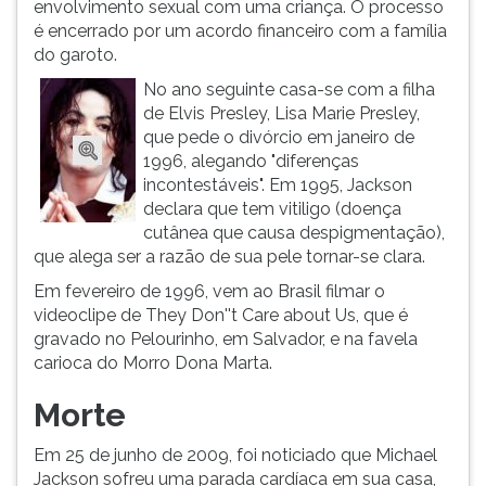
envolvimento sexual com uma criança. O processo
ouvir
é encerrado por um acordo financeiro com a família
essa
do garoto.
instrução
No ano seguinte casa-se com a filha
novamente.
de Elvis Presley, Lisa Marie Presley,
que pede o divórcio em janeiro de
1996, alegando "diferenças
incontestáveis". Em 1995, Jackson
declara que tem vitiligo (doença
cutânea que causa despigmentação),
que alega ser a razão de sua pele tornar-se clara.
Em fevereiro de 1996, vem ao Brasil filmar o
videoclipe de They Don''t Care about Us, que é
gravado no Pelourinho, em Salvador, e na favela
carioca do Morro Dona Marta.
Morte
Em 25 de junho de 2009, foi noticiado que Michael
Jackson sofreu uma parada cardíaca em sua casa,