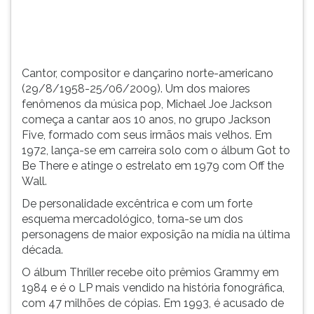
(primeira
tecla
à
direita
do
Cantor, compositor e dançarino norte-americano
F).
(29/8/1958-25/06/2009). Um dos maiores
Para
fenômenos da música pop, Michael Joe Jackson
ir
começa a cantar aos 10 anos, no grupo Jackson
ao
Five, formado com seus irmãos mais velhos. Em
menu
1972, lança-se em carreira solo com o álbum Got to
principal
Be There e atinge o estrelato em 1979 com Off the
pressione
Wall.
a
De personalidade excêntrica e com um forte
tecla
esquema mercadológico, torna-se um dos
J
personagens de maior exposição na mídia na última
e
década.
depois
F.
O álbum Thriller recebe oito prêmios Grammy em
Pressione
1984 e é o LP mais vendido na história fonográfica,
F
com 47 milhões de cópias. Em 1993, é acusado de
para