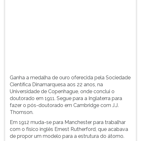
(primeira
tecla
à
direita
do
F).
Para
ir
ao
menu
principal
Ganha a medalha de ouro oferecida pela Sociedade
pressione
Científica Dinamarquesa aos 22 anos, na
a
Universidade de Copenhague, onde conclui o
tecla
doutorado em 1911. Segue para a Inglaterra para
J
fazer o pós-doutorado em Cambridge com J.J.
e
Thomson.
depois
F.
Em 1912 muda-se para Manchester para trabalhar
Pressione
com o físico inglês Ernest Rutherford, que acabava
F
de propor um modelo para a estrutura do átomo.
para