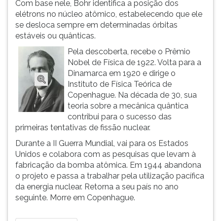
Com base nele, Bohr identifica a posição dos
ouvir
elétrons no núcleo atômico, estabelecendo que ele
essa
se desloca sempre em determinadas órbitas
instrução
estáveis ou quânticas.
novamente.
Pela descoberta, recebe o Prêmio
Nobel de Física de 1922. Volta para a
Dinamarca em 1920 e dirige o
Instituto de Física Teórica de
Copenhague. Na década de 30, sua
teoria sobre a mecânica quântica
contribui para o sucesso das
primeiras tentativas de fissão nuclear.
Durante a II Guerra Mundial, vai para os Estados
Unidos e colabora com as pesquisas que levam à
fabricação da bomba atômica. Em 1944 abandona
o projeto e passa a trabalhar pela utilização pacífica
da energia nuclear. Retorna a seu país no ano
seguinte. Morre em Copenhague.