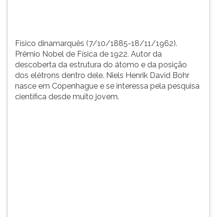
...
TAB
e
depois
F.
Físico dinamarquês (7/10/1885-18/11/1962).
Para
Prêmio Nobel de Física de 1922. Autor da
pausar
descoberta da estrutura do átomo e da posição
a
dos elétrons dentro dele. Niels Henrik David Bohr
leitura
nasce em Copenhague e se interessa pela pesquisa
pressione
científica desde muito jovem.
D
(primeira
tecla
à
esquerda
do
F),
para
continuar
pressione
G