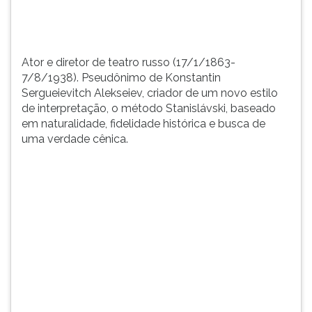
estilo
TAB
de
e
interpreta&c...
depois
F.
Ator e diretor de teatro russo (17/1/1863-
Para
7/8/1938). Pseudônimo de Konstantin
pausar
Sergueievitch Alekseiev, criador de um novo estilo
a
de interpretação, o método Stanislávski, baseado
leitura
em naturalidade, fidelidade histórica e busca de
pressione
uma verdade cênica.
D
(primeira
tecla
à
esquerda
do
F),
para
continuar
pressione
G