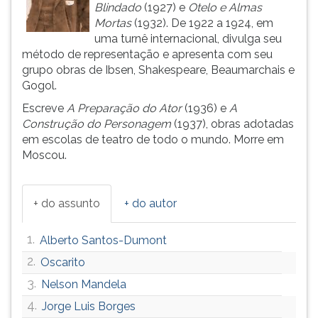
Blindado
(1927) e
Otelo e Almas
ouvir
Mortas
(1932). De 1922 a 1924, em
essa
uma turnê internacional, divulga seu
instrução
método de representação e apresenta com seu
novamente.
grupo obras de Ibsen, Shakespeare, Beaumarchais e
Gogol.
Escreve
A Preparação do Ator
(1936) e
A
Construção do Personagem
(1937), obras adotadas
em escolas de teatro de todo o mundo. Morre em
Moscou.
+ do assunto
+ do autor
1.
Alberto Santos-Dumont
2.
Oscarito
3.
Nelson Mandela
4.
Jorge Luis Borges