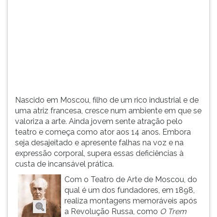
(primeira
tecla
à
direita
do
F).
Para
ir
ao
menu
Nascido em Moscou, filho de um rico industrial e de
principal
uma atriz francesa, cresce num ambiente em que se
pressione
valoriza a arte. Ainda jovem sente atração pelo
a
teatro e começa como ator aos 14 anos. Embora
tecla
seja desajeitado e apresente falhas na voz e na
J
expressão corporal, supera essas deficiências à
e
custa de incansável prática.
depois
Com o Teatro de Arte de Moscou, do
F.
qual é um dos fundadores, em 1898,
Pressione
realiza montagens memoráveis após
F
a Revolução Russa, como
O Trem
para