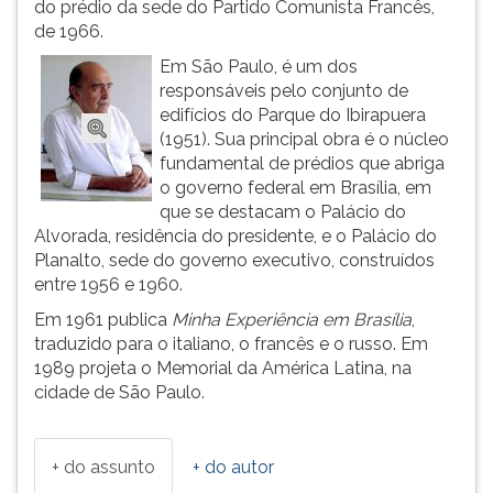
do prédio da sede do Partido Comunista Francês,
ouvir
de 1966.
essa
Em São Paulo, é um dos
instrução
responsáveis pelo conjunto de
novamente.
edifícios do Parque do Ibirapuera
(1951). Sua principal obra é o núcleo
fundamental de prédios que abriga
o governo federal em Brasília, em
que se destacam o Palácio do
Alvorada, residência do presidente, e o Palácio do
Planalto, sede do governo executivo, construídos
entre 1956 e 1960.
Em 1961 publica
Minha Experiência em Brasília
,
traduzido para o italiano, o francês e o russo. Em
1989 projeta o Memorial da América Latina, na
cidade de São Paulo.
+ do assunto
+ do autor