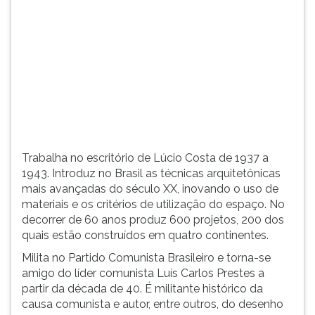
(primeira
tecla
à
direita
do
F).
Para
ir
ao
menu
Trabalha no escritório de Lúcio Costa de 1937 a
principal
1943. Introduz no Brasil as técnicas arquitetônicas
pressione
mais avançadas do século XX, inovando o uso de
a
materiais e os critérios de utilização do espaço. No
tecla
decorrer de 60 anos produz 600 projetos, 200 dos
J
quais estão construídos em quatro continentes.
e
depois
Milita no Partido Comunista Brasileiro e torna-se
F.
amigo do líder comunista Luís Carlos Prestes a
Pressione
partir da década de 40. É militante histórico da
F
causa comunista e autor, entre outros, do desenho
para