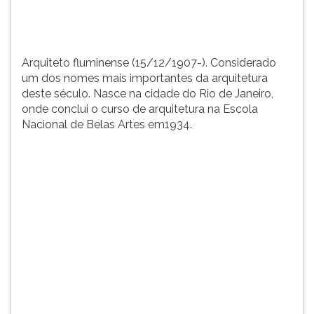
Rio
TAB
de
e
Janeiro,
depois
o...
F.
Arquiteto fluminense (15/12/1907-). Considerado
Para
um dos nomes mais importantes da arquitetura
pausar
deste século. Nasce na cidade do Rio de Janeiro,
a
onde conclui o curso de arquitetura na Escola
leitura
Nacional de Belas Artes em1934.
pressione
D
(primeira
tecla
à
esquerda
do
F),
para
continuar
pressione
G