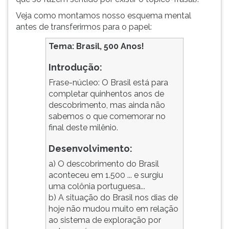
(primeira
tecla
Veja como montamos nosso esquema mental
à
antes de transferirmos para o papel:
direita
Tema: Brasil, 500 Anos!
do
F).
Introdução:
Para
ir
Frase-núcleo: O Brasil está para
ao
completar quinhentos anos de
menu
descobrimento, mas ainda não
principal
sabemos o que comemorar no
pressione
final deste milênio.
a
Desenvolvimento:
tecla
J
a) O descobrimento do Brasil
e
aconteceu em 1.500 ... e surgiu
depois
uma colônia portuguesa...
F.
b) A situação do Brasil nos dias de
Pressione
hoje não mudou muito em relação
F
ao sistema de exploração por
para