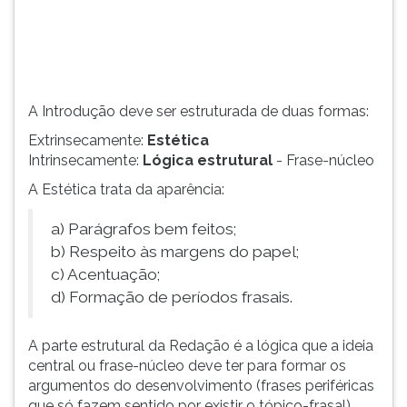
a
TAB
lógica
e
estrutural
depois
que
F.
trata
Para
A Introdução deve ser estruturada de duas formas:
da
pausar
'ideia
a
Extrinsecamente:
Estética
cent...
leitura
Intrinsecamente:
Lógica estrutural
- Frase-núcleo
pressione
A Estética trata da aparência:
D
(primeira
a) Parágrafos bem feitos;
tecla
b) Respeito às margens do papel;
à
esquerda
c) Acentuação;
do
d) Formação de períodos frasais.
F),
para
A parte estrutural da Redação é a lógica que a ideia
continuar
central ou frase-núcleo deve ter para formar os
pressione
argumentos do desenvolvimento (frases periféricas
G
que só fazem sentido por existir o tópico-frasal).