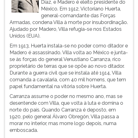
Díaz, e Madero é eleito presidente do
ouvir
México. Em 1912, Victoriano Huerta,
essa
general-comandante das Forças
instrução
Armadas, condena Villa à morte por insubordinação.
novamente.
Ajudado por Madero, Villa refugia-se nos Estados
Unidos (EUA).
Em 1913, Huerta instala-se no poder como ditador e
Madero é assassinado. Villa volta ao México e junta-
se às forças do general Venustiano Carranza, rico
proprietário de terras que se opõe ao novo ditador.
Durante a guerra civil que se instala até 1914, Villa
comanda a cavalaria, com 40 mil homens, que tem
papel fundamental na vitória sobre Huerta.
Carranza assume o poder no mesmo ano, mas se
desentende com Villa, que volta à luta e domina o
norte do país. Quando Carranza é deposto, em
1920, pelo general Álvaro Obregón, Villa passa a
morar no interior, mas morre logo depois, numa
emboscada.