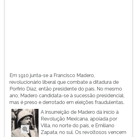
(primeira
tecla
à
direita
do
F).
Para
ir
ao
menu
principal
Em 1910 junta-se a Francisco Madero,
pressione
revolucionário liberal que combate a ditadura de
a
Porfirio Díaz, então presidente do país. No mesmo
tecla
ano, Madero candidata-se à sucessão presidencial,
J
mas é preso e derrotado em eleições fraudulentas.
e
depois
A insurreição de Madero dá início à
F.
Revolução Mexicana, apoiada por
Pressione
Villa, no norte do país, e Emiliano
F
Zapata, no sul. Os revoltosos vencem
para