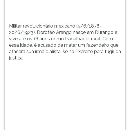
trabalhador
TAB
rural.
e
Com
depois
...
F.
Militar revolucionário mexicano (5/6/1878-
Para
20/6/1923). Doroteo Arango nasce em Durango e
pausar
vive até os 16 anos como trabalhador rural. Com
a
essa idade, é acusado de matar um fazendeiro que
leitura
atacara sua irmã e alista-se no Exército para fugir da
pressione
justiça.
D
(primeira
tecla
à
esquerda
do
F),
para
continuar
pressione
G