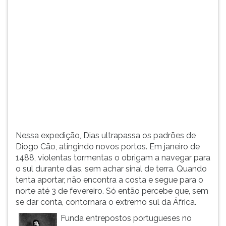
(primeira
tecla
à
direita
do
F).
Para
ir
ao
menu
principal
pressione
Nessa expedição, Dias ultrapassa os padrões de
a
Diogo Cão, atingindo novos portos. Em janeiro de
tecla
1488, violentas tormentas o obrigam a navegar para
J
o sul durante dias, sem achar sinal de terra. Quando
e
tenta aportar, não encontra a costa e segue para o
depois
norte até 3 de fevereiro. Só então percebe que, sem
F.
se dar conta, contornara o extremo sul da África.
Pressione
F
Funda entrepostos portugueses no
para