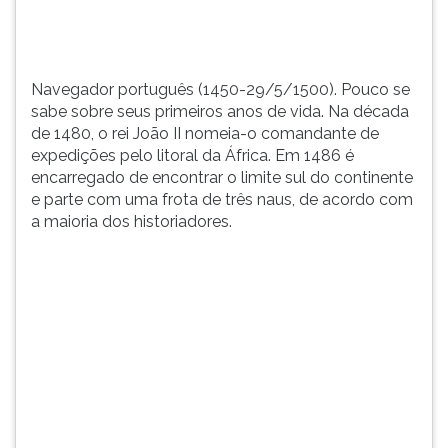
o
TAB
rei
e
João
depois
II
F.
Navegador português (1450-29/5/1500). Pouco se
nomeia-
Para
sabe sobre seus primeiros anos de vida. Na década
o
pausar
de 1480, o rei João II nomeia-o comandante de
c...
a
expedições pelo litoral da África. Em 1486 é
leitura
encarregado de encontrar o limite sul do continente
pressione
e parte com uma frota de três naus, de acordo com
D
a maioria dos historiadores.
(primeira
tecla
à
esquerda
do
F),
para
continuar
pressione
G