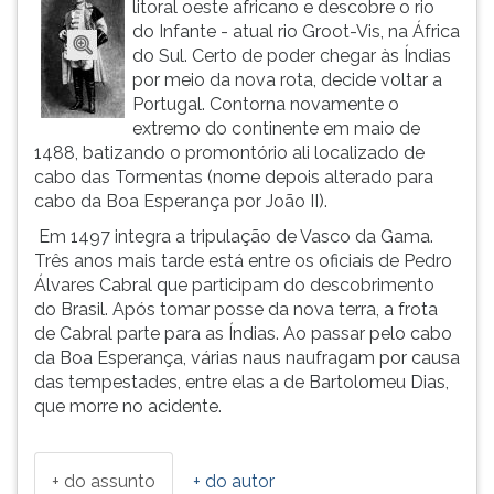
litoral oeste africano e descobre o rio
ouvir
do Infante - atual rio Groot-Vis, na África
essa
do Sul. Certo de poder chegar às Índias
instrução
por meio da nova rota, decide voltar a
novamente.
Portugal. Contorna novamente o
extremo do continente em maio de
1488, batizando o promontório ali localizado de
cabo das Tormentas (nome depois alterado para
cabo da Boa Esperança por João II).
Em 1497 integra a tripulação de Vasco da Gama.
Três anos mais tarde está entre os oficiais de Pedro
Álvares Cabral que participam do descobrimento
do Brasil. Após tomar posse da nova terra, a frota
de Cabral parte para as Índias. Ao passar pelo cabo
da Boa Esperança, várias naus naufragam por causa
das tempestades, entre elas a de Bartolomeu Dias,
que morre no acidente.
+ do assunto
+ do autor