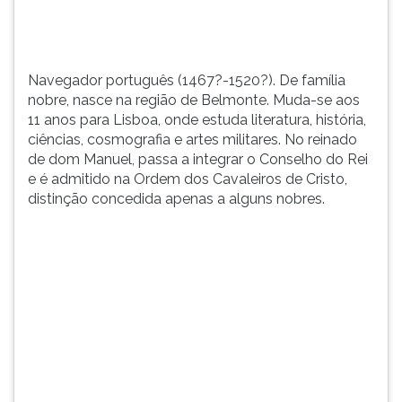
para
TAB
Lisboa,
e
onde
depois
estuda
F.
Navegador português (1467?-1520?). De família
lit...
Para
nobre, nasce na região de Belmonte. Muda-se aos
pausar
11 anos para Lisboa, onde estuda literatura, história,
a
ciências, cosmografia e artes militares. No reinado
leitura
de dom Manuel, passa a integrar o Conselho do Rei
pressione
e é admitido na Ordem dos Cavaleiros de Cristo,
D
distinção concedida apenas a alguns nobres.
(primeira
tecla
à
esquerda
do
F),
para
continuar
pressione
G