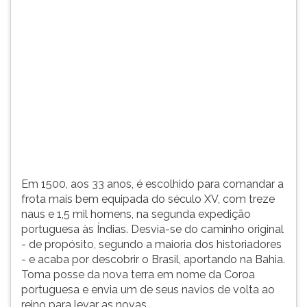
(primeira
tecla
à
direita
do
F).
Para
ir
ao
menu
principal
pressione
Em 1500, aos 33 anos, é escolhido para comandar a
a
frota mais bem equipada do século XV, com treze
tecla
naus e 1,5 mil homens, na segunda expedição
J
portuguesa às Índias. Desvia-se do caminho original
e
- de propósito, segundo a maioria dos historiadores
depois
- e acaba por descobrir o Brasil, aportando na Bahia.
F.
Toma posse da nova terra em nome da Coroa
Pressione
portuguesa e envia um de seus navios de volta ao
F
reino para levar as novas.
para