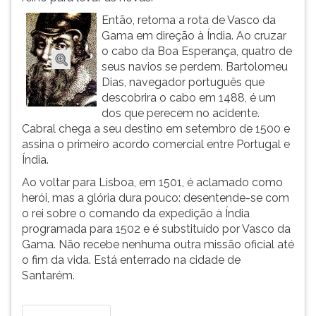
ouvir
Então, retoma a rota de Vasco da
essa
Gama em direção à Índia. Ao cruzar
instrução
o cabo da Boa Esperança, quatro de
novamente.
seus navios se perdem. Bartolomeu
Dias, navegador português que
descobrira o cabo em 1488, é um
dos que perecem no acidente.
Cabral chega a seu destino em setembro de 1500 e
assina o primeiro acordo comercial entre Portugal e
Índia.
Ao voltar para Lisboa, em 1501, é aclamado como
herói, mas a glória dura pouco: desentende-se com
o rei sobre o comando da expedição à Índia
programada para 1502 e é substituído por Vasco da
Gama. Não recebe nenhuma outra missão oficial até
o fim da vida. Está enterrado na cidade de
Santarém.