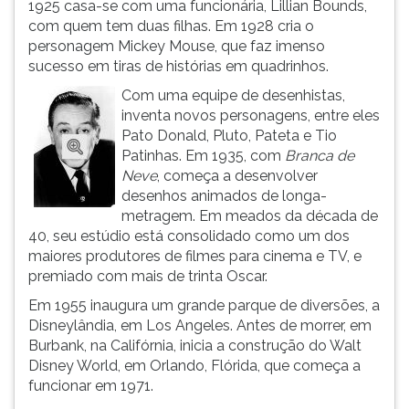
1925 casa-se com uma funcionária, Lillian Bounds,
ouvir
com quem tem duas filhas. Em 1928 cria o
essa
personagem Mickey Mouse, que faz imenso
instrução
sucesso em tiras de histórias em quadrinhos.
novamente.
Com uma equipe de desenhistas,
inventa novos personagens, entre eles
Pato Donald, Pluto, Pateta e Tio
Patinhas. Em 1935, com
Branca de
Neve
, começa a desenvolver
desenhos animados de longa-
metragem. Em meados da década de
40, seu estúdio está consolidado como um dos
maiores produtores de filmes para cinema e TV, e
premiado com mais de trinta Oscar.
Em 1955 inaugura um grande parque de diversões, a
Disneylândia, em Los Angeles. Antes de morrer, em
Burbank, na Califórnia, inicia a construção do Walt
Disney World, em Orlando, Flórida, que começa a
funcionar em 1971.