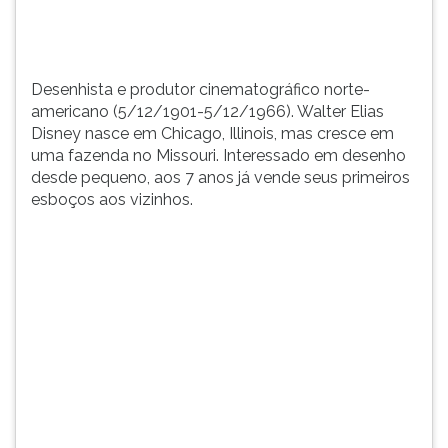
em
TAB
uma
e
...
depois
F.
Desenhista e produtor cinematográfico norte-
Para
americano (5/12/1901-5/12/1966). Walter Elias
pausar
Disney nasce em Chicago, Illinois, mas cresce em
a
uma fazenda no Missouri. Interessado em desenho
leitura
desde pequeno, aos 7 anos já vende seus primeiros
pressione
esboços aos vizinhos.
D
(primeira
tecla
à
esquerda
do
F),
para
continuar
pressione
G