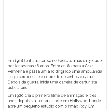
(primeira
tecla
à
direita
do
F).
Para
ir
ao
menu
principal
Em 1918 tenta alistar-se no Exército, mas é rejeitado
pressione
por ter apenas 16 anos. Entra então para a Cruz
a
Vermelha e passa um ano dirigindo uma ambulância
tecla
- cuja carroceria ele cobre de desenhos e cartuns.
J
Depois da guerra, inicia uma carreira de cartunista
e
publicitário.
depois
F.
Em 1920 cria o primeiro filme de animação e, três
Pressione
anos depois, vai tentar a sorte em Hollywood, onde
F
abre um pequeno estúdio com o irmão Roy. Em
para