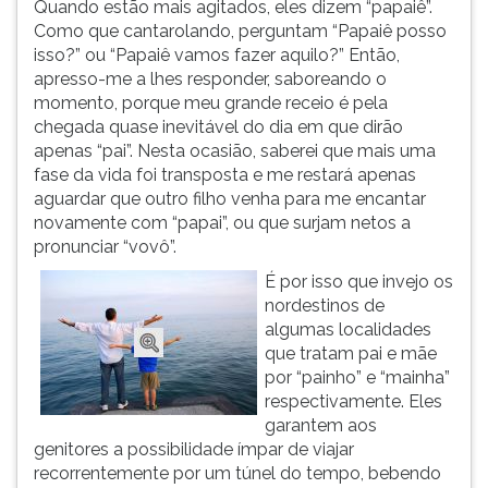
Quando estão mais agitados, eles dizem “papaiê”.
Como que cantarolando, perguntam “Papaiê posso
isso?” ou “Papaiê vamos fazer aquilo?” Então,
apresso-me a lhes responder, saboreando o
momento, porque meu grande receio é pela
chegada quase inevitável do dia em que dirão
apenas “pai”. Nesta ocasião, saberei que mais uma
fase da vida foi transposta e me restará apenas
aguardar que outro filho venha para me encantar
novamente com “papai”, ou que surjam netos a
pronunciar “vovô”.
É por isso que invejo os
nordestinos de
algumas localidades
que tratam pai e mãe
por “painho” e “mainha”
respectivamente. Eles
garantem aos
genitores a possibilidade ímpar de viajar
recorrentemente por um túnel do tempo, bebendo