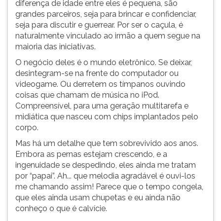
diferença de idade entre eles é pequena, são
ouvir
grandes parceiros, seja para brincar e confidenciar,
essa
seja para discutir e guerrear. Por ser o caçula, é
instrução
naturalmente vinculado ao irmão a quem segue na
novamente.
maioria das iniciativas.
O negócio deles é o mundo eletrônico. Se deixar,
desintegram-se na frente do computador ou
videogame. Ou derretem os tímpanos ouvindo
coisas que chamam de música no iPod.
Compreensível, para uma geração multitarefa e
midiática que nasceu com chips implantados pelo
corpo.
Mas há um detalhe que tem sobrevivido aos anos.
Embora as pernas estejam crescendo, e a
ingenuidade se despedindo, eles ainda me tratam
por “papai”. Ah... que melodia agradável é ouvi-los
me chamando assim! Parece que o tempo congela,
que eles ainda usam chupetas e eu ainda não
conheço o que é calvície.