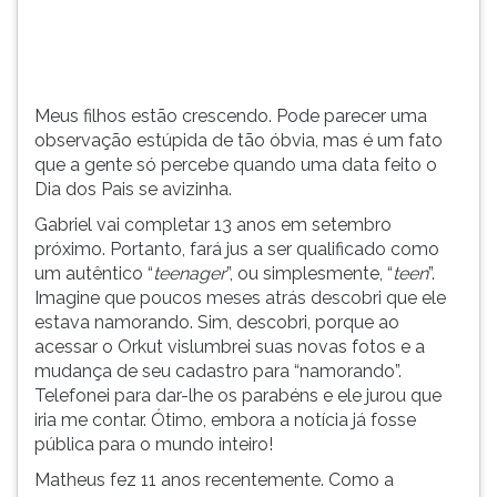
(primeira
tecla
à
direita
do
Meus filhos estão crescendo. Pode parecer uma
F).
observação estúpida de tão óbvia, mas é um fato
Para
que a gente só percebe quando uma data feito o
ir
Dia dos Pais se avizinha.
ao
Gabriel vai completar 13 anos em setembro
menu
próximo. Portanto, fará jus a ser qualificado como
principal
um autêntico “
teenager
”, ou simplesmente, “
teen
”.
pressione
Imagine que poucos meses atrás descobri que ele
a
estava namorando. Sim, descobri, porque ao
tecla
acessar o Orkut vislumbrei suas novas fotos e a
J
mudança de seu cadastro para “namorando”.
e
Telefonei para dar-lhe os parabéns e ele jurou que
depois
iria me contar. Ótimo, embora a notícia já fosse
F.
pública para o mundo inteiro!
Pressione
F
Matheus fez 11 anos recentemente. Como a
para