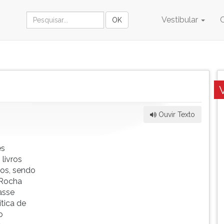
Vestibular
Ouvir Texto
es
 livros
dos, sendo
 Rocha
asse
tica de
o