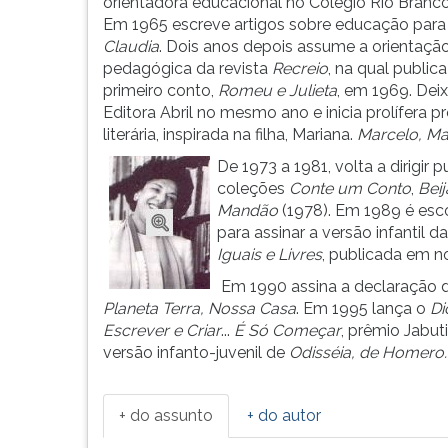
publicados
leitura
orientadora educacional no Colégio Rio Branco
e
pressione
Em 1965 escreve artigos sobre educação para 
10
TAB
Claudia
. Dois anos depois assume a orientaçã
milhões
e
pedagógica da revista
Recreio
, na qual public
de
depois
primeiro conto,
Romeu e Julieta
, em 1969. Deix
exe...
F.
Editora Abril no mesmo ano e inicia prolífera 
Para
literária, inspirada na filha, Mariana.
Marcelo, Ma
pausar
De 1973 a 1981, volta a dirigir p
a
coleções
Conte um Conto
,
Beij
leitura
Mandão
(1978). Em 1989 é esc
pressione
para assinar a versão infantil 
D
Iguais
e
Livres
, publicada em n
(primeira
Em 1990 assina a declaração d
tecla
Planeta Terra, Nossa Casa
. Em 1995 lança o
Di
à
Escrever e Criar
...
É Só Começar
, prêmio Jabut
esquerda
versão infanto-juvenil de
Odisséia, de Homero.
do
F),
para
+ do assunto
+ do autor
continuar
pressione