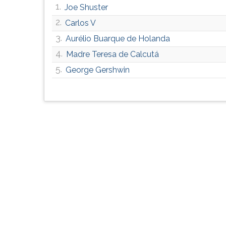
1.
Joe Shuster
G
(primeira
2.
Carlos V
tecla
3.
Aurélio Buarque de Holanda
à
direita
4.
Madre Teresa de Calcutá
do
5.
George Gershwin
F).
Para
ir
ao
menu
principal
pressione
a
tecla
J
e
depois
F.
Pressione