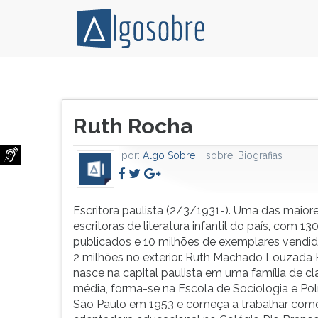
Escritora
Pressione
paulista
TAB
Título
(2/3/1931-).
e
Ruth Rocha
do
Uma
depois
artigo:
das
F
por:
Algo Sobre
sobre:
Biografias
maiores
para
escritoras
ouvir
de
o
literatura
conteúdo
Escritora paulista (2/3/1931-). Uma das maior
infantil
principal
escritoras de literatura infantil do país, com 130
do
desta
publicados e 10 milhões de exemplares vendi
país,
tela.
2 milhões no exterior. Ruth Machado Louzada
com
Para
nasce na capital paulista em uma família de cl
130
pular
média, forma-se na Escola de Sociologia e Polí
livros
essa
São Paulo em 1953 e começa a trabalhar com