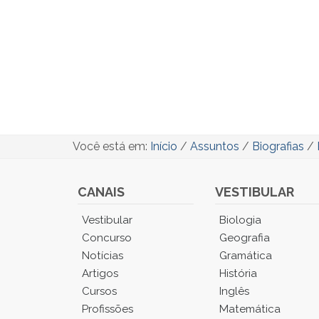
Você está em:
Início
/
Assuntos
/
Biografias
/
CANAIS
VESTIBULAR
Você
Vestibular
Biologia
está
Concurso
Geografia
no
Notícias
Gramática
Menu
Artigos
História
Principal.
Cursos
Inglês
Pressione
TAB
Profissões
Matemática