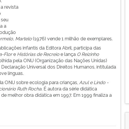
.
a revista
o
a seu
a a
produção
rmelo, Martelo
(1976) vende 1 milhão de exemplares.
ublicações infantis da Editora Abril, participa das
a-Flor
e
Histórias de Recreio
e lança
O Reizinho
olhida pela ONU (Organização das Nações Unidas)
da Declaração Universal dos Direitos Humanos, intitulada
ove línguas.
a ONU sobre ecologia para crianças,
Azul e Lindo -
cionário Ruth Rocha
. É autora da série didática
i de melhor obra didática em 1997. Em 1999 finaliza a