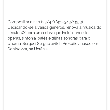
obra
TAB
que
e
inclui
depois
...
F.
Compositor russo (23/4/1891-5/3/1953).
Para
Dedicando-se a vários gêneros, renova a música do
pausar
século XX com uma obra que inclui concertos,
a
óperas, sinfonia, balés e trilhas sonoras para o
leitura
cinema. Serguei Sergueievitch Prokófiev nasce em
pressione
Sontsovka, na Ucrânia.
D
(primeira
tecla
à
esquerda
do
F),
para
continuar
pressione
G