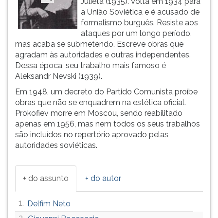
Julieta (1935). Volta em 1934 para
ouvir
a União Soviética e é acusado de
essa
formalismo burguês. Resiste aos
instrução
ataques por um longo período,
novamente.
mas acaba se submetendo. Escreve obras que
agradam às autoridades e outras independentes.
Dessa época, seu trabalho mais famoso é
Aleksandr Nevski (1939).
Em 1948, um decreto do Partido Comunista proíbe
obras que não se enquadrem na estética oficial.
Prokofiev morre em Moscou, sendo reabilitado
apenas em 1956, mas nem todos os seus trabalhos
são incluídos no repertório aprovado pelas
autoridades soviéticas.
+ do assunto
+ do autor
1.
Delfim Neto
2.