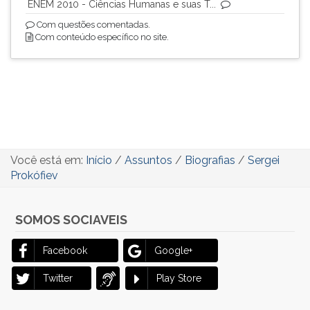
ENEM 2010 - Ciências Humanas e suas T...
Com questões comentadas.
Com conteúdo específico no site.
Você está em:
Início
/
Assuntos
/
Biografias
/
Sergei
Prokófiev
SOMOS SOCIAVEIS
Facebook
Google+
Twitter
Play Store