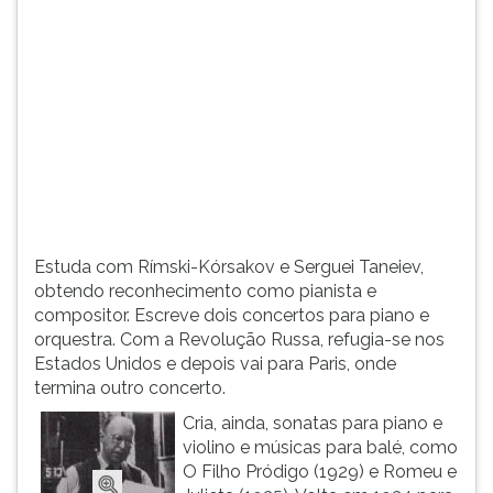
(primeira
tecla
à
direita
do
F).
Para
ir
ao
menu
principal
Estuda com Rímski-Kórsakov e Serguei Taneiev,
pressione
obtendo reconhecimento como pianista e
a
compositor. Escreve dois concertos para piano e
tecla
orquestra. Com a Revolução Russa, refugia-se nos
J
Estados Unidos e depois vai para Paris, onde
e
termina outro concerto.
depois
F.
Cria, ainda, sonatas para piano e
Pressione
violino e músicas para balé, como
F
O Filho Pródigo (1929) e Romeu e
para