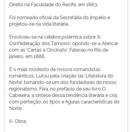
(primeira
Direito na Faculdade do Recife, em 1863.
tecla
à
Foi nomeado oficial da Secretária do Império e
direita
projetou-se na vida literária.
do
F).
Envolveu-se na célebre polêmica sobre 'A
Para
Confederação dos Tamoios', opondo-se a Alencar
ir
com as 'Cartas a Cincinato'. Faleceu no Rio de
ao
janeiro, em 1888.
menu
principal
É o mais modesto de nossos romancistas
pressione
românticos. Lutou pela criação da 'Literatura do
a
Norte', tornando-se um dos fundadores do nosso
tecla
regionalismo. Fixa, no prefácio de seu livro O
J
Cabeleira, a síntese dessa tendência literária e cria,
e
com perfeição, os tipos e figuras características do
depois
Norte.
F.
Pressione
II- Obra:
F
para