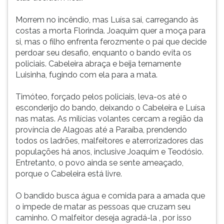
Morrem no incêndio, mas Luísa sai, carregando às
costas a morta Florinda. Joaquim quer a moça para
si, mas o filho enfrenta ferozmente o pai que decide
perdoar seu desafio, enquanto o bando evita os
policiais. Cabeleira abraça e beija ternamente
Luisinha, fugindo com ela para a mata.
Timóteo, forçado pelos policiais, leva-os até o
esconderijo do bando, deixando o Cabeleira e Luísa
nas matas. As milícias volantes cercam a região da
província de Alagoas até a Paraíba, prendendo
todos os ladrões, malfeitores e aterrorizadores das
populações há anos, inclusive Joaquim e Teodósio.
Entretanto, o povo ainda se sente ameaçado,
porque o Cabeleira está livre.
O bandido busca água e comida para a amada que
o impede de matar as pessoas que cruzam seu
caminho. O malfeitor deseja agradá-la , por isso