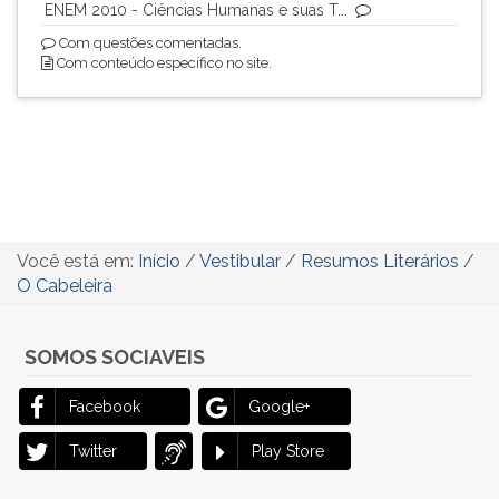
ENEM 2010 - Ciências Humanas e suas T...
Com questões comentadas.
Com conteúdo específico no site.
Você está em:
Início
/
Vestibular
/
Resumos Literários
/
O Cabeleira
SOMOS SOCIAVEIS
Facebook
Google+
Twitter
Play Store