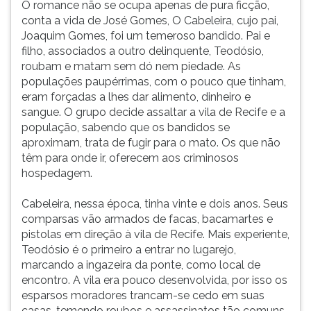
O romance não se ocupa apenas de pura ficção,
ouvir
conta a vida de José Gomes, O Cabeleira, cujo pai,
essa
Joaquim Gomes, foi um temeroso bandido. Pai e
instrução
filho, associados a outro delinquente, Teodósio,
novamente.
roubam e matam sem dó nem piedade. As
populações paupérrimas, com o pouco que tinham,
eram forçadas a lhes dar alimento, dinheiro e
sangue. O grupo decide assaltar a vila de Recife e a
população, sabendo que os bandidos se
aproximam, trata de fugir para o mato. Os que não
têm para onde ir, oferecem aos criminosos
hospedagem.
Cabeleira, nessa época, tinha vinte e dois anos. Seus
comparsas vão armados de facas, bacamartes e
pistolas em direção à vila de Recife. Mais experiente,
Teodósio é o primeiro a entrar no lugarejo,
marcando a ingazeira da ponte, como local de
encontro. A vila era pouco desenvolvida, por isso os
esparsos moradores trancam-se cedo em suas
casas, temendo roubos e assassinatos tão comuns