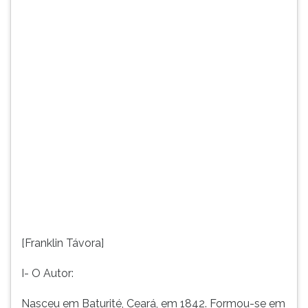
Recife,
TAB
em
e
1863.Foi
depois
nomeado
F.
oficial
Para
da
pausar
Secret...
a
leitura
pressione
D
(primeira
tecla
à
esquerda
do
F),
[Franklin Távora]
para
continuar
I- O Autor:
pressione
G
Nasceu em Baturité, Ceará, em 1842. Formou-se em