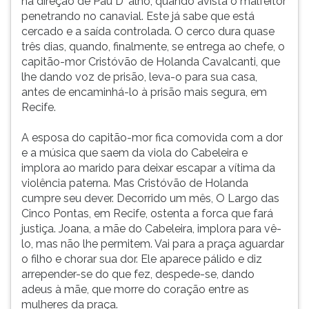
na direção de Pau D' alho, quando avista o malfeitor
penetrando no canavial. Este já sabe que está
cercado e a saída controlada. O cerco dura quase
três dias, quando, finalmente, se entrega ao chefe, o
capitão-mor Cristóvão de Holanda Cavalcanti, que
lhe dando voz de prisão, leva-o para sua casa,
antes de encaminhá-lo à prisão mais segura, em
Recife.
A esposa do capitão-mor fica comovida com a dor
e a música que saem da viola do Cabeleira e
implora ao marido para deixar escapar a vítima da
violência paterna. Mas Cristóvão de Holanda
cumpre seu dever. Decorrido um mês, O Largo das
Cinco Pontas, em Recife, ostenta a forca que fará
justiça. Joana, a mãe do Cabeleira, implora para vê-
lo, mas não lhe permitem. Vai para a praça aguardar
o filho e chorar sua dor. Ele aparece pálido e diz
arrepender-se do que fez, despede-se, dando
adeus à mãe, que morre do coração entre as
mulheres da praça.