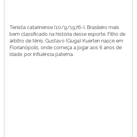
(...
TAB
e
depois
F.
Tenista catarinense (10/9/1976-). Brasileiro mais
Para
bem classificado na história desse esporte. Filho de
pausar
árbitro de tênis, Gustavo (Guga) Kuerten nasce em
a
Florianópolis, onde começa a jogar aos 6 anos de
leitura
idade, por influência paterna.
pressione
D
(primeira
tecla
à
esquerda
do
F),
para
continuar
pressione
G