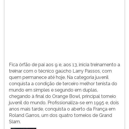
(primeira
tecla
à
direita
do
F).
Para
ir
ao
menu
Fica órfão de pai aos 9 e, aos 13, inicia treinamento a
principal
treinar com o técnico gaúcho Larry Passos, com
pressione
quem permanece até hoje. Na categoria juvenil
a
conquista a condição de terceiro melhor tenista do
tecla
mundo em simples e segundo em duplas,
J
chegando à final do Orange Bowl, principal torneio
e
juvenil do mundo. Profissionaliza-se em 1995 e, dois
depois
anos mais tarde, conquista o aberto da França em
F.
Roland Garros, um dos quatro torneios de Grand
Pressione
Slam.
F
para