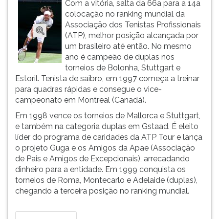
Com a vitória, salta da 66a para a 14a
ouvir
colocação no ranking mundial da
essa
Associação dos Tenistas Profissionais
instrução
(ATP), melhor posição alcançada por
novamente.
um brasileiro até então. No mesmo
ano é campeão de duplas nos
torneios de Bolonha, Stuttgart e
Estoril. Tenista de saibro, em 1997 começa a treinar
para quadras rápidas e consegue o vice-
campeonato em Montreal (Canadá).
Em 1998 vence os torneios de Mallorca e Stuttgart,
e também na categoria duplas em Gstaad. É eleito
líder do programa de caridades da ATP Tour e lança
o projeto Guga e os Amigos da Apae (Associação
de Pais e Amigos de Excepcionais), arrecadando
dinheiro para a entidade. Em 1999 conquista os
torneios de Roma, Montecarlo e Adelaide (duplas),
chegando à terceira posição no ranking mundial.