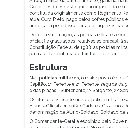
A força militar de patrulhamento, genuinamente
G
Gerais, tendo em vista que foi organizada em 17
(primeira
constituída originalmente como Regimento Reg
tecla
atual Ouro Preto, pago pelos cofres públicos
à
ameaçada pela descoberta das riquezas naque
direita
Desde a sua criação, as polícias militares enc
do
oficiais) e graduações (relativas às praças), à
F).
Constituição Federal de 1988, as polícias militar
Para
para a defesa interna do território brasileiro.
ir
ao
Estrutura
menu
principal
Nas
polícias militares
, o maior posto é o de
pressione
Capitão, 1º Tenente e 2º Tenente, seguida da g
a
e das praças - Subtenente, 1º Sargento, 2º Sa
tecla
J
Os alunos das academias de polícia militar, r
e
Alunos-Oficiais ou então Cadetes. Os alunos 
depois
denominação de Aluno-Soldado, Soldado de 2ª
F.
O Comandante-Geral é escolhido pelo Governad
Pressione
oficiais do posto de Coronel. No entanto, os 