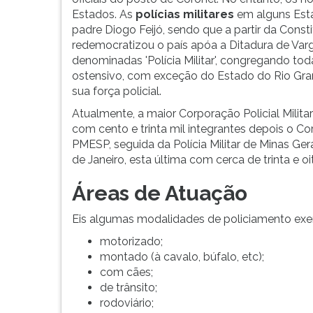
F
Estados. As
polícias militares
em alguns Esta
para
padre Diogo Feijó, sendo que a partir da Const
ouvir
redemocratizou o país apóa a Ditadura de Var
essa
denominadas 'Polícia Militar', congregando tod
instrução
ostensivo, com exceção do Estado do Rio Gra
novamente.
sua força policial.
Atualmente, a maior Corporação Policial Militar
com cento e trinta mil integrantes depois o C
PMESP, seguida da Polícia Militar de Minas Gera
de Janeiro, esta última com cerca de trinta e oi
Áreas de Atuação
Eis algumas modalidades de policiamento exerci
motorizado;
montado (à cavalo, búfalo, etc);
com cães;
de trânsito;
rodoviário;