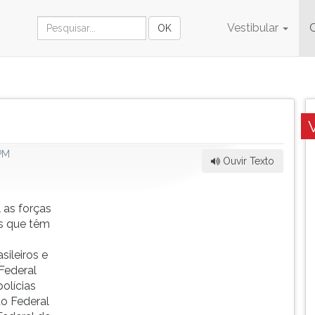
Vestibular
PM
Ouvir Texto
 as forças
s que têm
ileiros e
 Federal
olícias
to Federal