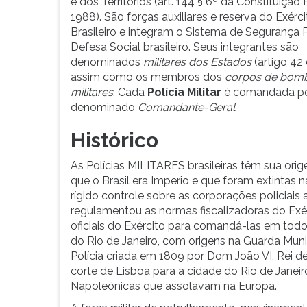
a
leitura
e dos Territórios (art. 144 § 6º da Constituição
polí...
pressione
1988). São forças auxiliares e reserva do Exérci
TAB
Brasileiro e integram o Sistema de Segurança P
e
Defesa Social brasileiro. Seus integrantes são
depois
denominados
militares dos Estados
(artigo 42
F.
assim como os membros dos
corpos de bomb
Para
militares
. Cada
Polícia Militar
é comandada por 
pausar
denominado
Comandante-Geral
.
a
Histórico
leitura
pressione
As Polícias MILITARES brasileiras têm sua orig
D
que o Brasil era Imperio e que foram extintas
(primeira
rígido controle sobre as corporações policiais 
tecla
regulamentou as normas fiscalizadoras do Exérc
à
oficiais do Exército para comandá-las em tod
esquerda
do Rio de Janeiro, com origens na Guarda Munic
do
Polícia criada em 1809 por Dom João VI, Rei de
F),
corte de Lisboa para a cidade do Rio de Janeir
para
Napoleônicas que assolavam na Europa.
continuar
pressione