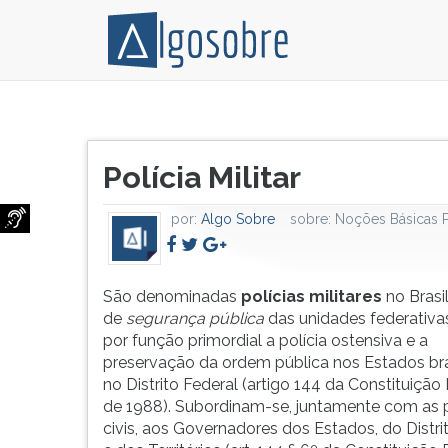
São
Pressione
denominadas polícias
TAB
Título
militares no
e
Polícia Militar
do
Brasil
depois
artigo:
as
F
por:
Algo Sobre
sobre:
Noções Básicas 
forças
para
de segurança
ouvir
pública das
o
unidades
conteúdo
São denominadas
polícias militares
no Brasil
federativas
principal
de
segurança pública
das unidades federativa
que
desta
por função primordial a polícia ostensiva e a
têm
tela.
preservação da ordem pública nos Estados bras
por
Para
no Distrito Federal (artigo 144 da Constituição
função
pular
de 1988). Subordinam-se, juntamente com as p
primordial
essa
civis, aos Governadores dos Estados, do Distri