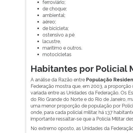
ferroviário;
de choque;
ambiental;
aéreo;
de bicicleta;
ostensivo a pé
lacustre,
marítimo e outros.
motocicletas
Habitantes por Policial M
A análise da Razão entre
População Resident
Federação mostra que, em 2003, a proporção no
variada entre as Unidades da Federação. Os E
do Rio Grande do Norte e do Rio de Janeiro, ma
uma menor proporção de população por Policial 
onde, para cada policial militar, há 137 habita
importante ressaltar-se que a Polícia Militar 
No extremo oposto, as Unidades da Federaç