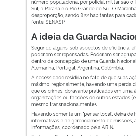
número populacional por policial militar são o
Sul, o Paraná e o Rio Grande do Sul. O Maranh
desproporção, sendo 822 habitantes para cada p
fonte: SENASP
A ideia da Guarda Nacio
Segundo alguns, sob aspectos de eficiência, efic
poderiam ser repensadas. Poderiam ser agrupa
dentro da concepção de uma Guarda Nacional,
Alemanha, Portugal, Argentina, Colômbia.
A necessidade residiria no fato de que suas a
máximo, regionalmente, havendo uma perda do
que os crimes, doravante praticados em uma ár
organizações ou facções de outros estados (e
mesmo transnacionalmente).
Havendo somente um "pensar local", deixa de 
informativas e de gerenciamento de missões, a
Informações, coordenado pela ABIN.