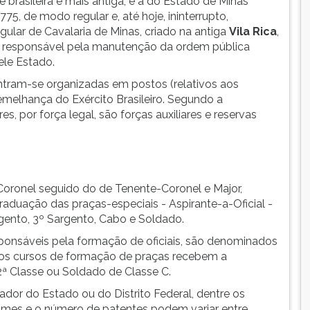
 brasileira e mais antiga, é a do Estado de Minas
75, de modo regular e, até hoje, ininterrupto,
ular de Cavalaria de Minas, criado na antiga
Vila Rica
,
 e responsável pela manutenção da ordem pública
le Estado.
ontram-se organizadas em postos (relativos aos
 semelhança do Exército Brasileiro. Segundo a
es, por força legal, são forças auxiliares e reservas
 Coronel seguido do de Tenente-Coronel e Major,
raduação das praças-especiais - Aspirante-a-Oficial -
rgento, 3º Sargento, Cabo e Soldado.
esponsáveis pela formação de oficiais, são denominados
dos cursos de formação de praças recebem a
 Classe ou Soldado de Classe C.
or do Estado ou do Distrito Federal, dentre os
nomes e o número de patentes podem variar entre