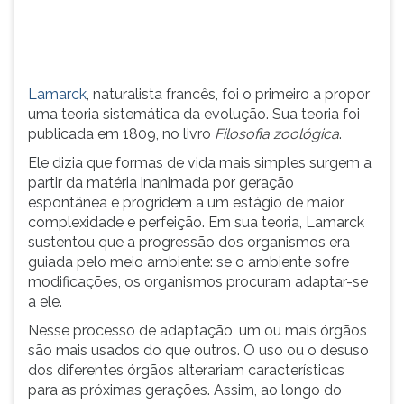
(primeira
tecla
à
direita
do
Lamarck
, naturalista francês, foi o primeiro a propor
F).
uma teoria sistemática da evolução. Sua teoria foi
Para
publicada em 1809, no livro
Filosofia zoológica
.
ir
Ele dizia que formas de vida mais simples surgem a
ao
partir da matéria inanimada por geração
menu
espontânea e progridem a um estágio de maior
principal
complexidade e perfeição. Em sua teoria, Lamarck
pressione
sustentou que a progressão dos organismos era
a
guiada pelo meio ambiente: se o ambiente sofre
tecla
modificações, os organismos procuram adaptar-se
J
a ele.
e
depois
Nesse processo de adaptação, um ou mais órgãos
F.
são mais usados do que outros. O uso ou o desuso
Pressione
dos diferentes órgãos alterariam características
F
para as próximas gerações. Assim, ao longo do
para