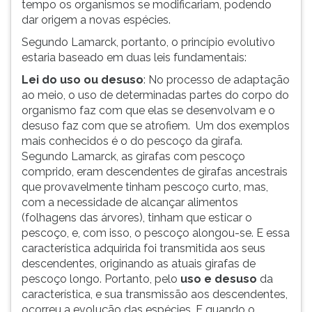
tempo os organismos se modificariam, podendo
ouvir
dar origem a novas espécies.
essa
Segundo Lamarck, portanto, o princípio evolutivo
instrução
estaria baseado em duas leis fundamentais:
novamente.
Lei do uso ou desuso
: No processo de adaptação
ao meio, o uso de determinadas partes do corpo do
organismo faz com que elas se desenvolvam e o
desuso faz com que se atrofiem. Um dos exemplos
mais conhecidos é o do pescoço da girafa.
Segundo Lamarck, as girafas com pescoço
comprido, eram descendentes de girafas ancestrais
que provavelmente tinham pescoço curto, mas,
com a necessidade de alcançar alimentos
(folhagens das árvores), tinham que esticar o
pescoço, e, com isso, o pescoço alongou-se. E essa
característica adquirida foi transmitida aos seus
descendentes, originando as atuais girafas de
pescoço longo. Portanto, pelo
uso e desuso
da
característica, e sua transmissão aos descendentes,
ocorreu a evolução das espécies. E quando o