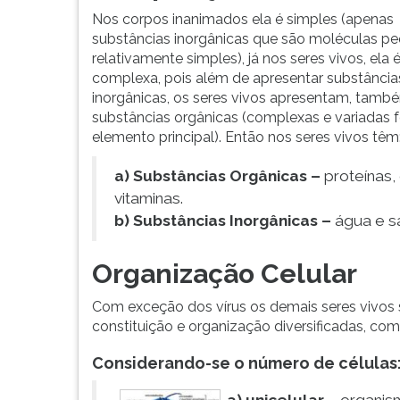
algumas
leitura
Nos corpos inanimados ela é simples (apenas
características
pressione
substâncias inorgânicas que são moléculas p
que
TAB
relativamente simples), já nos seres vivos, ela 
possibilitem
e
complexa, pois além de apresentar substância
a
depois
inorgânicas, os seres vivos apresentam, tamb
distinção
F.
substâncias orgânicas (complexas e variadas 
entre
Para
elemento principal). Então nos seres vivos têm
um
pausar
ser...
a
a) Substâncias Orgânicas –
proteínas,
leitura
pressione
vitaminas.
D
b) Substâncias Inorgânicas –
água e sa
(primeira
tecla
Organização Celular
à
esquerda
Com exceção dos vírus os demais seres vivos s
do
constituição e organização diversificadas, com
F),
para
Considerando-se o número de células
continuar
pressione