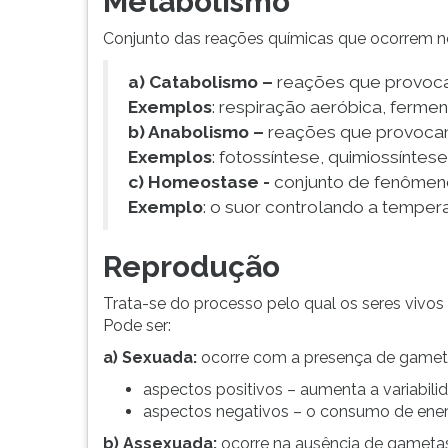
Metabolismo
Conjunto das reações químicas que ocorrem no
a) Catabolismo –
reações que provoca
Exemplos
: respiração aeróbica, fermen
b) Anabolismo –
reações que provocam
Exemplos
: fotossíntese, quimiossíntes
c) Homeostase -
conjunto de fenômeno
Exemplo
: o suor controlando a temper
Reprodução
Trata-se do processo pelo qual os seres vivo
Pode ser:
a) Sexuada:
ocorre com a presença de gameta
aspectos positivos – aumenta a variabili
aspectos negativos – o consumo de ener
b) Assexuada:
ocorre na ausência de gametas