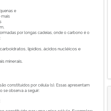
equenas e
é mais
s
ém,
formadas por longas cadeias, onde o carbono é o
:
 carboidratos, lipídios, ácidos nucléicos e
is minerais.
ão constituídos por célula (s). Essas apresentam
o se observa a seguir:
: