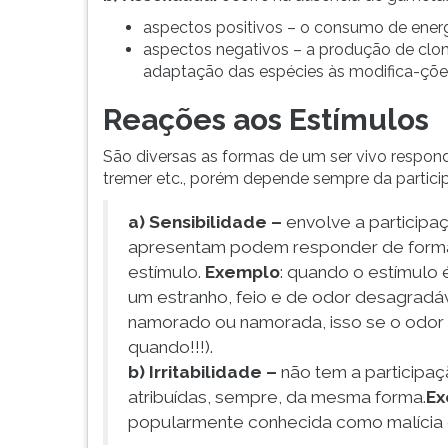
aspectos positivos – o consumo de energ
aspectos negativos – a produção de clon
adaptação das espécies às modifica-çõe
Reações aos Estímulos
São diversas as formas de um ser vivo responder
tremer etc., porém depende sempre da partici
a) Sensibilidade –
envolve a participa
apresentam podem responder de forma
estímulo.
Exemplo
: quando o estímulo 
um estranho, feio e de odor desagradáv
namorado ou namorada, isso se o odor
quando!!!).
b) Irritabilidade –
não tem a participa
atribuídas, sempre, da mesma forma.
Ex
popularmente conhecida como malícia o