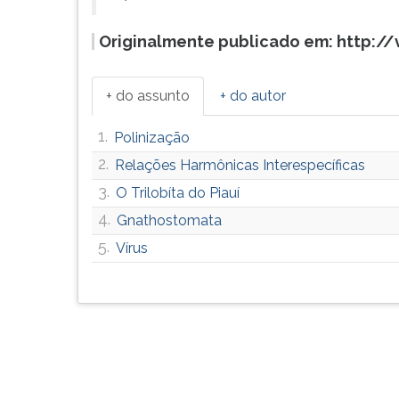
Originalmente publicado em: http://
+ do assunto
+ do autor
1.
Polinização
2.
Relações Harmônicas Interespecíficas
3.
O Trilobíta do Piauí
4.
Gnathostomata
5.
Vírus