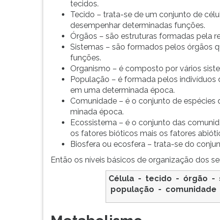
F
tecidos.
para
Tecido – trata-se de um conjunto de cél
ouvir
desempenhar determinadas funções.
essa
Órgãos – são estruturas formadas pela re
instrução
Sistemas – são formados pelos órgãos 
novamente.
funções.
Organismo – é composto por vários sis
População – é formada pelos indivíduo
em uma determinada época.
Comunidade – é o conjunto de espécies 
minada época.
Ecossistema – é o conjunto das comunid
os fatores bióticos mais os fatores abióti
Biosfera ou ecosfera – trata-se do conj
Então os níveis básicos de organização dos se
Célula - tecido - órgão -
população
-
comunidade