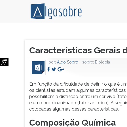
Em
Pressione
função
TAB
Título
da
e
Características Gerais 
do
dificuldade
depois
artigo:
de
F
por:
Algo Sobre
sobre:
Biologia
definir
para
o
ouvir
que
o
é
conteúdo
Em função da dificuldade de definir o que é um 
um
principal
os cientistas estudam algumas características
ser
desta
possibilitem a distinção entre um ser vivo (fato
vivo,
tela.
e um corpo inanimado (fator abiótico). A segui
os
Para
colocadas algumas dessas características.
cientistas
pular
Composição Química
estudam
essa