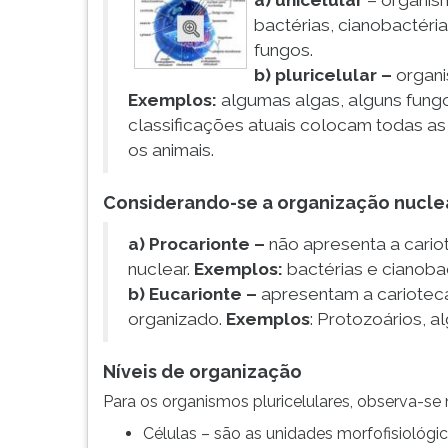
a) unicelular
– organism
G
bactérias, cianobactéri
(primeira
fungos.
tecla
b) pluricelular –
organi
à
Exemplos:
algumas algas, alguns fung
direita
classificações atuais colocam todas as 
do
F).
os animais.
Para
ir
Considerando-se a organização nucle
ao
menu
a) Procarionte –
não apresenta a cari
principal
nuclear.
Exemplos:
bactérias e cianobac
pressione
b) Eucarionte –
apresentam a carioteca
a
organizado.
Exemplos
: Protozoários, a
tecla
J
e
Níveis de organização
depois
Para os organismos pluricelulares, observa-se n
F.
Pressione
Células – são as unidades morfofisiológi