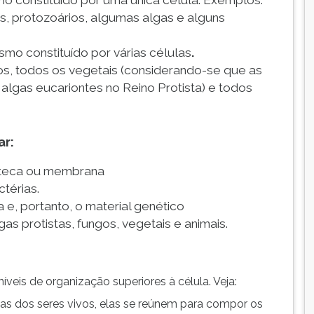
o constituído por uma unica célula. Exemplos:
as, protozoários, algumas algas e alguns
smo constituído por várias células
.
os, todos os vegetais (considerando-se que as
algas eucariontes no Reino Protista) e todos
ar:
oteca ou membrana
térias.
 e, portanto, o material genético
lgas protistas, fungos, vegetais e animais.
íveis de organização superiores à célula. Veja:
cas dos seres vivos, elas se reúnem para compor os