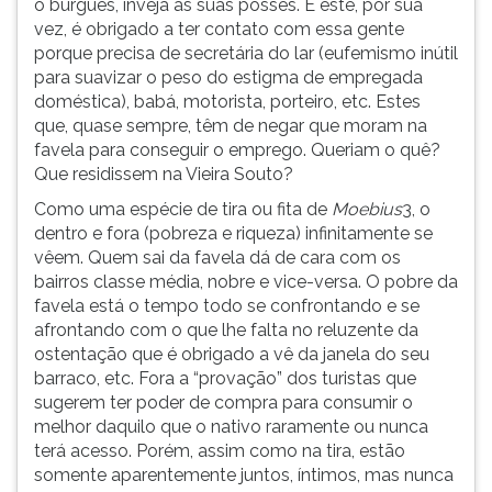
o burguês, inveja as suas posses. E este, por sua
vez, é obrigado a ter contato com essa gente
porque precisa de secretária do lar (eufemismo inútil
para suavizar o peso do estigma de empregada
doméstica), babá, motorista, porteiro, etc. Estes
que, quase sempre, têm de negar que moram na
favela para conseguir o emprego. Queriam o quê?
Que residissem na Vieira Souto?
Como uma espécie de tira ou fita de
Moebius
3, o
dentro e fora (pobreza e riqueza) infinitamente se
vêem. Quem sai da favela dá de cara com os
bairros classe média, nobre e vice-versa. O pobre da
favela está o tempo todo se confrontando e se
afrontando com o que lhe falta no reluzente
da
ostentação que é obrigado a vê da janela do seu
barraco, etc. Fora a “provação” dos turistas que
sugerem ter poder de compra para consumir o
melhor daquilo que o nativo raramente ou nunca
terá acesso. Porém, assim como na tira, estão
somente aparentemente juntos, íntimos, mas nunca