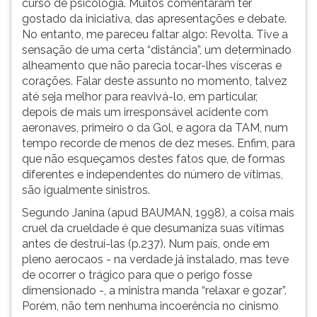
curso de psicologia. Muitos comentaram ter
gostado da iniciativa, das apresentações e debate.
No entanto, me pareceu faltar algo: Revolta. Tive a
sensação de uma certa “distância”, um determinado
alheamento que não parecia tocar-lhes vísceras e
corações. Falar deste assunto no momento, talvez
até seja melhor para reavivá-lo, em particular,
depois de mais um irresponsável acidente com
aeronaves, primeiro o da Gol, e agora da TAM, num
tempo recorde de menos de dez meses. Enfim, para
que não esqueçamos destes fatos que, de formas
diferentes e independentes do número de vítimas,
são igualmente sinistros.
Segundo Janina (apud BAUMAN, 1998), a coisa mais
cruel da crueldade é que desumaniza suas vítimas
antes de destruí-las (p.237). Num país, onde em
pleno aerocaos - na verdade já instalado, mas teve
de ocorrer o trágico para que o perigo fosse
dimensionado -, a ministra manda “relaxar e gozar”.
Porém, não tem nenhuma incoerência no cinismo