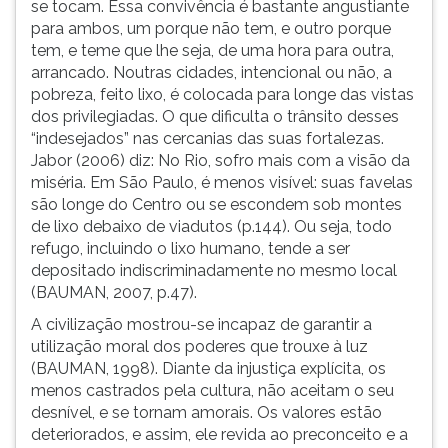
se tocam. Essa convivência é bastante angustiante
para ambos, um porque não tem, e outro porque
tem, e teme que lhe seja, de uma hora para outra,
arrancado. Noutras cidades, intencional ou não, a
pobreza, feito lixo, é colocada para longe das vistas
dos privilegiadas. O que dificulta o trânsito desses
“indesejados” nas cercanias das suas fortalezas.
Jabor (2006) diz: No Rio, sofro mais com a visão da
miséria. Em São Paulo, é menos visível: suas favelas
são longe do Centro ou se escondem sob montes
de lixo debaixo de viadutos (p.144). Ou seja, todo
refugo, incluindo o lixo humano, tende a ser
depositado indiscriminadamente no mesmo local
(BAUMAN, 2007, p.47).
A civilização mostrou-se incapaz de garantir a
utilização moral dos poderes que trouxe à luz
(BAUMAN, 1998). Diante da injustiça explícita, os
menos castrados pela cultura, não aceitam o seu
desnível, e se tornam amorais. Os valores estão
deteriorados, e assim, ele revida ao preconceito e a