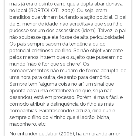
mais já era o quinto carro que a dupla abandonava
no local (BORTOLOTI, 2007). Ou seja, eram
bandidos que vinham burlando a ação policial. O pai
de E., menor de idade, não acreditava que seu filho
pudesse ser um dos assassinos (idem). Talvez, o pai
não soubesse que ele fosse de alta periculosidade!
Os pais sempre sabem da tendência ou do
potencial criminoso do filho. Se não objetivamente,
pelos menos intuem que o sujeito que puseram no
mundo “não é flor que se cheire”. Os
comportamentos não mudam de forma abrupta, de
uma hora para outra, de santo para demônio.
Sempre tem “alguma coisa no ar”, um sinal que
aponta para uma estranheza de que, se já não
desandou, está em processo. Porém, é mais fácil e
cômodo atribuir a delinquência do filho às más
companhias. Parafraseando Cazuza, diria que é
sempre o filho do vizinho que é ladrão, bicha,
maconheiro, etc.
No entender de Jabor (2006), há um grande amor