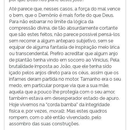
Até parece que, nesses casos, a força do mal vence
o bem, que o Demônio é mais forte do que Deus.
Para não esbarrar no limite da lógica da
compressão divina, de tão absurdamente cortante
que são estes feitos, não parece possível pensá-los
sem recorrer a algum anteparo subjetivo, sem se
equipar de alguma fantasia de inspiração meio lírica
ou transcendental. Prefiro acreditar que algum anjo
de plantão tenha vindo em socorro ao Vinícius. Pela
brutalidade imposta ao João, que ele tenha sido
içado pelos anjos direto para os céus, assim que os
infames deram partida no motor. Tamanho era o seu
medo, em particular porque via que a sua mãe,
aquela que a pouco lhe protegia com o seu amor,
também estava em desesperador estado de apuro.
Hoje vivemos na “corda bamba” da integridade
física e, por vezes,
moral
2. Mas estes quadros
rompem, com o até então vivenciado, pelo
assombro das suas construções.