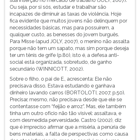
sua inserção no mercado de trabalho (JOLY, 2007).
Ou seja, por si sós, estudar e trabalhar são
incapazes de diminuir as taxas de violência. Hoje
fica evidente que muitos jovens não delinquem por
necessidades básicas, mas para possuírem, a
qualquer custo, as benesses do jovem burguês.
Para Misse (apud JOLY, 2007), o menino não assalta
porque não tem um sapato, mas sim porque deseja
ter um tênis de grife (p.80), isto é, a defesa anti-
social está organizada, sobretudo, de ganho
secundário (WINNICOTT, 2002).
Sobre o filho, o pai de E., acrescenta: Ele não
precisava disso. Estava estudando e ganhava
dinheiro lavando carros (BORTOLOTI, 2007, p.50).
Precisar, mesmo, não precisava desde que ele se
contentasse com “feijão e arroz”. Mas, ele também
tinha um outro ofício não tão visível: assaltava, e
com desmedida perversidade.
Castro (2002), diz
que é impreciso afirmar que a miséria, a penúria de
bens materiais, a falta de perspectivas como causa