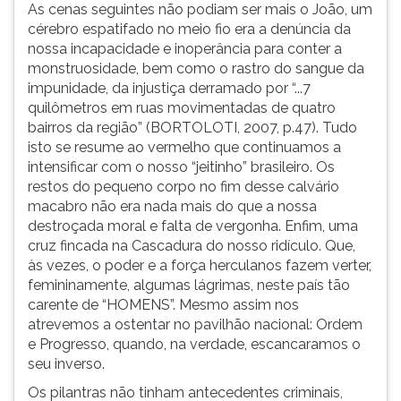
As cenas seguintes não podiam ser mais o João, um
cérebro espatifado no meio fio era a denúncia da
nossa incapacidade e inoperância para conter a
monstruosidade, bem como o rastro do sangue da
impunidade, da injustiça derramado por “...7
quilômetros em ruas movimentadas de quatro
bairros da região” (BORTOLOTI, 2007, p.47). Tudo
isto se resume ao vermelho que continuamos a
intensificar com o nosso “jeitinho” brasileiro. Os
restos do pequeno corpo no fim desse calvário
macabro não era nada mais do que a nossa
destroçada moral e falta de vergonha. Enfim, uma
cruz fincada na Cascadura do nosso ridículo. Que,
às vezes, o poder e a força herculanos fazem verter,
femininamente, algumas lágrimas, neste país tão
carente de “HOMENS”. Mesmo assim nos
atrevemos a ostentar no pavilhão nacional: Ordem
e Progresso, quando, na verdade, escancaramos o
seu inverso.
Os pilantras não tinham antecedentes criminais,