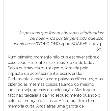
(primeira
tecla
à
direita
do
F).
“
Às pessoas que foram abusadas e torturadas:
Para
perdoem-nos por ter permitido que isso
ir
acontecesse
”(YOKO ONO apud SOARES, 2007, p.
ao
69).
menu
principal
Num primeiro momento não quis escrever sobre o
pressione
caso João Hélio, até iniciei, mas “deixei de lado”.
a
Sabia que haveria muita gente, tomada pelo
tecla
impacto do acontecimento, escrevendo.
J
Certamente, a maioria com palavras diferentes, mas
e
dizendo as mesmas coisas, falando do mesmo
depois
lugar, ou seja, apenas da indignação. Mas logo o
F.
fato não tardaria a cair no esquecimento quando o
Pressione
calor da emoção passasse. Afinal, brasileiro tem
F
memória curta. Anos atrás uma garota de
para