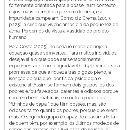
fortemente orientada para a posse, num contexto
cujos maus exemplos que vem de cima, e a
impunidade campeiam. Como diz Crema (2003,
p.125), a crise que vivenciamos é a da pequenez de
alma. Perdemos de vista a vastidão do projeto
humano.
Para Costa (2005), no cenário moral de hoje, a
equação quase se inverteu. Para muitos indivíduos,
desejável é o que pode ser sensorialmente
experimentado como agradável (p.194). Vende-se a
promessa de que a riqueza trás o gozo pleno, a
isenção de qualquer dor física, psicologia e
existencial. Assim se formam dois grupos: os dos
pobres e/ou favelados, carentes e odiosos porque
não têm bens materiais; e o outro grupo, dos
“filhinhos de papai”, que têm posses, mas, são
odiosos tanto quanto os pobres, porque quererem
mais. O segundo grupo é capaz de citar uma lista
de quem têm, por exemplo, os últimos modelos de
carros das marcas mais luxuosas do mundo, o