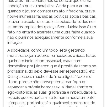
dos atos infracionais, mas se conclui que é uma
condição que vulnerabiliza. Ainda para a autora,
quando o jovem comete um ato infracional grave,
houve inúmeras falhas: as políticas sociais básicas,
o lazer, a escola, o estado, a sociedade; todos nos
estamos implicados (p.123). Sem dúvida isso é um
fato, no entanto acarreta uma outra falha quando
não o punimos adequadamente conforme a sua
infração.
A sociedade, como um todo, está gestando
monstros sejam pobres, remediados e ricos. Estes
queimam índio e homossexual, espancam
doméstica por julgarem que é prostituta (como se
profissional do sexo devesse ser espancado!), etc.
Ou seja, esses machos de “meia tigela” fazem o
diabo, porque não conseguem atear fogo ou
espancar a própria homossexualidade latente ou
ego-distônica, as suas ignorância e imbecilidade. E
os pais que os apóiam, se tornam imediatamente
cúmplices, portanto, são igualmente monstros de