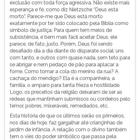
exclusão com toda força agressiva. Não existe mais
esperança e fé, como diz Nietzsche “Deus está
morto”. Parece-me que Deus está morto
exatamente por ter sido colocado pela Bíblia como
símbolo de justiça. Para quem tem meios de
subsistência, é bem mais fácil aceitar Deus, ele
parece, de fato, justo. Porém, Deus foi sendo
desafiado dia a dia diante do disparate social: uns
com tanto, e outros com quase nada, sem teto para
se abrigar e nem pedaço de pão para aplacar a
fome. Como tomar a cola do menino da rua? A
cachaça do mendigo? Ela é a companheira, a
família, o amparo para tanta frieza e hostilidade.
Logo, os preceitos da religião deixaram de ser as
rédeas que mantinham submissos ou cordeiros pelo
temor, pobres, miseráveis, remediados, etc.
Esta história de que os últimos serão os primeiros,
nos dias de hoje, faz gargalhar até criançinhas de
jardim de infância. A relação com o divino também
tem o viés do poder simbólico que
passa pela