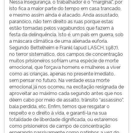
Nessa insegurança, o trabalhador é o “marginal”, por
isto fica a maior parte do tempo em casa trancado,
e mesmo assim ainda é atacado. Anda assustado,
paranóico, não tem direito as ruas porque estas
estão tomadas pelos vagabundos que fazem à
festa da delinquência. Isto é, um país em guerra, sob
a máscara climática de uma alienada euforia.
Segundo Bettelheim e Frankl (apud LASCH, 1987),
no terror sistemático, dos campos de concentração
muitos prisioneiros sofriam uma espécie de morte
emocional, que forçava homens e mulheres a viver
como as crianças, apenas no presente imediato,
sem pensar no futuro. Na verdade essa morte
emocional já nos ocorreu, na excitação resignada de
aproveitar ao máximo cada segundo antes que nos
dêem cabo por meio de assalto, trânsito “assassino”,
bala perdida, etc. Enfim, temos que resgatar o
respeito e o direito à vida, e garanti-la na sua
totalidade de liberdade dignificada, ou estaremos
como prisioneiros de campo de concentração
esperando passivamente como patinhos a vez do