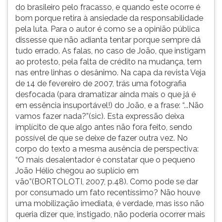
do brasileiro pelo fracasso, e quando este ocorre é
bom porque retira à ansiedade da responsabilidade
pela luta. Para o autor é como se a opinião pública
dissesse que não adianta tentar porque sempre dá
tudo errado. As falas, no caso de João, que instigam
ao protesto, pela falta de crédito na mudança, tem
nas entre linhas o desânimo. Na capa da revista Veja
de 14 de fevereiro de 2007, trás uma fotografia
desfocada (para dramatizar ainda mais o que já é
em essência insuportável!) do João, e a frase: “...Não
vamos fazer nada?”(sic). Esta expressão deixa
implícito de que algo antes não fora feito, sendo
possível de que se deixe de fazer outra vez. No
corpo do texto a mesma ausência de perspectiva:
“O mais desalentador é constatar que o pequeno
João Hélio chegou ao suplício em
vão”(BORTOLOTI, 2007, p.48). Como pode se dar
por consumado um fato recentíssimo? Não houve
uma mobilização imediata, é verdade, mas isso não
queria dizer que, instigado, não poderia ocorrer mais