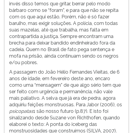
invés disso temos que gritar, berrar pelo modo
bárbaro como se “foram”, e para que não se repita
com os que aqui estão. Porém, não é só fazer
barulho, mas exigir soluções. A polícia, com todas
suas mazelas, até que trabalha, mas falta em
contrapartida a justiça. Sempre encontram uma
brecha para deixar bandido endinheirado fora da
cadeia. Quem no Brasil de fato pega sentença e
mofa na prisão, ainda continuam sendo os negros
e/ou pobres.
A passagem do João Hélio Fernandes Vieitas, de 6
anos de idade, em fevereiro deste ano, encaro
como uma “mensagem” de que algo sério tem que
ser feito com urgência e permanência, não vale
mais paliativo. A selva que já era de pedra, agora
adquiriu feições monstruosas. Para Jabor (2006), os
psicopatas
1 são nosso futuro (p.87). E isto foi
sinalizando desde Suzane von Richthofen, quando
elaborei o texto: A ponta do iceberg das
monstruosidades que construímos (SILVA, 2007).