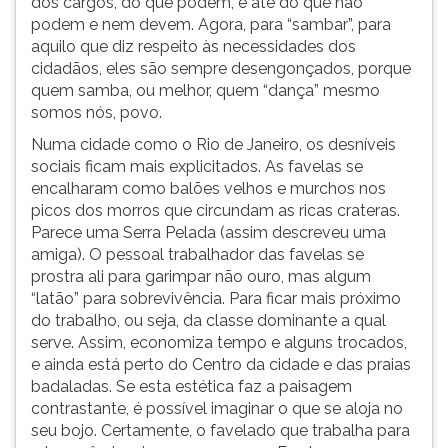
dos cargos, do que podem, e até do que não
podem e nem devem. Agora, para “sambar”, para
aquilo que diz respeito às necessidades dos
cidadãos, eles são sempre desengonçados, porque
quem samba, ou melhor, quem “dança” mesmo
somos nós, povo.
Numa cidade como o Rio de Janeiro, os desníveis
sociais ficam mais explicitados. As favelas se
encalharam como balões velhos e murchos nos
picos dos morros que circundam as ricas crateras.
Parece uma Serra Pelada (assim descreveu uma
amiga). O pessoal trabalhador das favelas se
prostra ali para garimpar não ouro, mas algum
“latão” para sobrevivência. Para ficar mais próximo
do trabalho, ou seja, da classe dominante a qual
serve. Assim, economiza tempo e alguns trocados,
e ainda está perto do Centro da cidade e das praias
badaladas. Se esta estética faz a paisagem
contrastante, é possível imaginar o que se aloja no
seu bojo. Certamente, o favelado que trabalha para