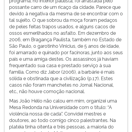
programa, no interior paulista, foi arrastada pelo
ouvir
possante carro de um ricaço da cidade. Parece que
essa
devido à negativa da mesma de se encontrar com o
instrução
tal sujeito. O que sobrou da moça foram pedaços
novamente.
de peles feitas trapos usados, e alguns cacos de
ossos esmerilhados no asfalto. Em dezembro de
2006, em Bragança Paulista, também no Estado de
São Paulo, o garotinho Vinicius, de 5 anos de idade,
foi amarrado e quinado por facínoras, junto aos seus
pais e uma amiga destes. Os assassinos já haviam
frequentado sua casa e prestado serviço à sua
família. Como diz Jabor (2006), a barbárie é mais
sólida e obstinada que a civilização (p.17). Estes
casos não foram manchetes no Jornal Nacional,
etc., não houve
comoção nacional.
Mas João Hélio não calou em mim, organizei uma
Mesa Redonda na Universidade com o título: “A
violência nossa de cada”. Convidei mestres e
doutores, ao todo comigo cinco palestrantes. Na
platéia tinha oitenta e três pessoas, a maioria do