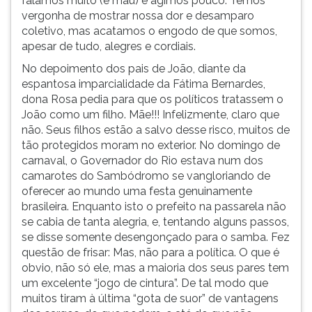
falamos muito (e mau) e agimos pouco. Temos
vergonha de mostrar nossa dor e desamparo
coletivo, mas acatamos o engodo de que somos,
apesar de tudo, alegres e cordiais.
No depoimento dos pais de João, diante da
espantosa imparcialidade da Fátima Bernardes,
dona Rosa pedia para que os políticos tratassem o
João como um filho. Mãe!!! Infelizmente, claro que
não. Seus filhos estão a salvo desse risco, muitos de
tão protegidos moram no exterior. No domingo de
carnaval, o Governador do Rio estava num dos
camarotes do Sambódromo se vangloriando de
oferecer ao mundo uma festa genuinamente
brasileira. Enquanto isto o prefeito na passarela não
se cabia de tanta alegria, e, tentando alguns passos,
se disse somente desengonçado para o samba. Fez
questão de frisar: Mas, não para
a política. O que é
obvio, não só ele, mas a maioria dos seus pares tem
um excelente “jogo de cintura”. De tal modo que
muitos tiram à última “gota de suor” de vantagens