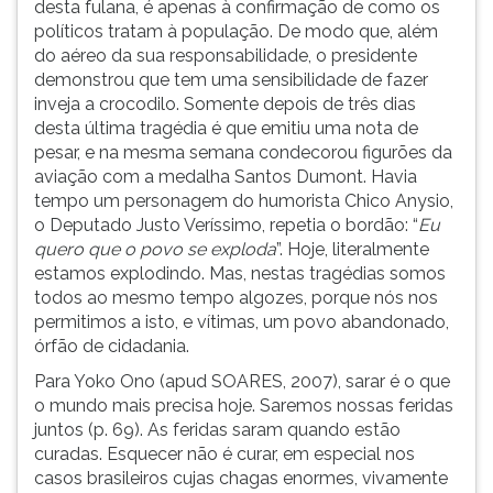
desta fulana, é apenas à confirmação de como os
políticos tratam à população. De modo que, além
do aéreo da sua responsabilidade, o presidente
demonstrou que tem uma sensibilidade de fazer
inveja a crocodilo. Somente depois de três dias
desta última tragédia é que emitiu uma nota de
pesar, e na mesma semana condecorou figurões da
aviação com a medalha Santos Dumont. Havia
tempo um personagem do humorista Chico Anysio,
o Deputado Justo Veríssimo, repetia o bordão: “
Eu
quero que o povo se exploda
”. Hoje, literalmente
estamos explodindo. Mas, nestas tragédias somos
todos ao mesmo tempo algozes, porque nós nos
permitimos a isto, e vítimas, um povo abandonado,
órfão de cidadania.
Para Yoko Ono (apud SOARES, 2007), sarar é o que
o mundo mais precisa hoje. Saremos nossas feridas
juntos (p. 69). As feridas saram quando estão
curadas. Esquecer não é curar, em especial nos
casos brasileiros cujas chagas enormes, vivamente