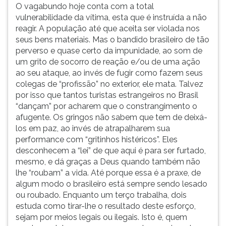
O vagabundo hoje conta com a total
vulnerabilidade da vítima, esta que é instruída a não
reagir. A população até que aceita ser violada nos
seus bens materiais. Mas o bandido brasileiro de tão
perverso e quase certo da impunidade, ao som de
um grito de socorro de reação e/ou de uma ação
ao seu ataque, ao invés de fugir como fazem seus
colegas de “profissão” no exterior, ele mata. Talvez
por isso que tantos turistas estrangeiros no Brasil
“dançam” por acharem que o constrangimento o
afugente. Os gringos não sabem que tem de deixá-
los em paz, ao invés de atrapalharem sua
performance com “gritinhos histéricos”. Eles
desconhecem a “lei” de que aqui é para ser furtado,
mesmo, e dá graças a Deus quando também não
lhe “roubam” a vida. Até porque essa é a praxe, de
algum modo o brasileiro está sempre sendo lesado
ou roubado. Enquanto um terço trabalha, dois
estuda como tirar-lhe o resultado deste esforço,
sejam por meios legais ou ilegais. Isto é, quem