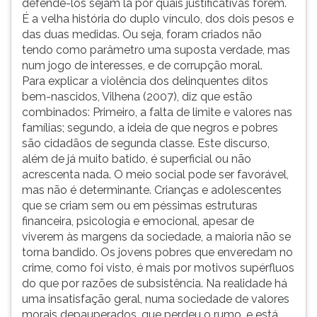
defendê-los sejam lá por quais justificativas forem.
É a velha história do duplo vínculo, dos dois pesos e
das duas medidas. Ou seja, foram criados não
tendo como parâmetro uma suposta verdade, mas
num jogo de interesses, e de corrupção moral.
Para explicar a violência dos delinquentes ditos
bem-nascidos, Vilhena (2007), diz que estão
combinados: Primeiro, a falta de limite e valores nas
famílias; segundo, a ideia de que negros e pobres
são cidadãos de segunda classe. Este discurso,
além de já muito batido, é superficial ou não
acrescenta nada. O meio social pode ser favorável,
mas não é determinante. Crianças e adolescentes
que se criam sem ou em péssimas estruturas
financeira, psicologia e emocional, apesar de
viverem às margens da sociedade, a maioria não se
torna bandido. Os jovens pobres que enveredam no
crime, como foi visto, é mais por motivos supérfluos
do que por razões de subsistência. Na realidade há
uma insatisfação geral, numa sociedade de valores
morais depauperados,
que perdeu o
rumo, e está