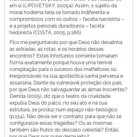
em si (LIPOVETSKY, 2005a). Assim, o sujeito da
moral hodierna teria se tornado indiferente a
compromissos com os outros – faceta narcisista –
e a projetos pessoais duradouros – faceta
hedonista (COSTA, 2005, p.186).
Fico me perguntando por que Deus não desalinha
as estradas, as rotas, e os
horários desses
encontros? Estes infortúnios somente tomaram
forma exatamente porque houve uma terrível
conspiração para o sucesso dos malfeitores ou
irresponsáveis na sua apoteótica sanha
perversa e
assassina. Diante da vulnerável proteção dos pais,
por que Deus não salvaguardar as almas inocentes?
Derrida (2005), diz que o teatro da crueldade
expulsa Deus do palco, no seu ato e na sua
estrutura, se produz num espaço não-teológico
(p.154). Não devia ser o contrário, para que não se
configurasse essas tragédias? Ou as mesmas
também são frutos do descaso celestial? Então,
por que Deus nos pune deste jeito?