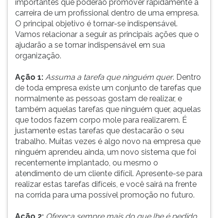
importantes que poderão promover rapidamente a
tornar-
(primeira
carreira de um profissional dentro de uma empresa.
se
tecla
O principal objetivo é tornar-se indispensável.
indispensável.
à
Vamos relacionar a seguir as principais ações que o
Vamos
direita
ajudarão a se tornar indispensável em sua
relacionar
do
organização.
a
F).
seguir
Para
Ação 1:
Assuma a tarefa que ninguém quer
. Dentro
as
ir
de toda empresa existe um conjunto de tarefas que
principais
ao
normalmente as pessoas gostam de realizar, e
ações
menu
também aquelas tarefas que ninguém quer, aquelas
que
principal
que todos fazem corpo mole para realizarem. É
o
pressione
justamente estas tarefas que destacarão o seu
a
trabalho. Muitas vezes é algo novo na empresa que
tecla
ninguém aprendeu ainda, um novo sistema que foi
J
recentemente implantado, ou mesmo o
e
atendimento de um cliente difícil. Apresente-se para
depois
realizar estas tarefas difíceis, e você sairá na frente
F.
na corrida para uma possível promoção no futuro.
Pressione
F
Ação 2:
Ofereça sempre mais do que lhe é pedido
.
para