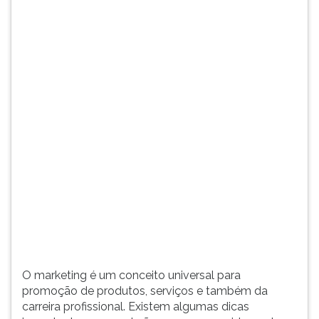
algumas
TAB
dicas
e
importantes
depois
que
F.
poderão
Para
promover
pausar
rapidamente
a
a
leitura
carreira
pressione
de
D
um
(primeira
profissional
tecla
dentro
à
de
esquerda
uma
do
empresa.
F),
O
para
O marketing é um conceito universal para
principal
continuar
promoção de produtos, serviços e também da
objetivo
pressione
carreira profissional. Existem algumas dicas
é
G