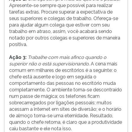
Apresente-se sempre que possível para realizar
ouvir
tarefas extras. Procure superar a expectativa de
essa
seus superiores e colegas de trabalho. Ofereça-se
instrução
para ajudar algum colega que estiver com seu
novamente.
trabalho em atraso, assim, você acabará sendo
notado por outros colegas e superiores de maneira
positiva.
Ação 3:
Trabalhe com mais afinco quando o
superior não o está supervisionando
. A cena mais
comum em milhares de escritórios é a seguinte: o
chefe está ausente e logo em seguida o
comportamento das pessoas no escritório muda
completamente. O ambiente torna-se descontraído
num passe de mágica; os telefones ficam
sobrecarregados por ligações pessoais; muitos
acessam a internet em sites de diversão; e o horário
de almoço torna-se uma eternidade. Resultado,
quando o chefe retorna, é claro que a produtividade
caiu bastante e ele nota isso.