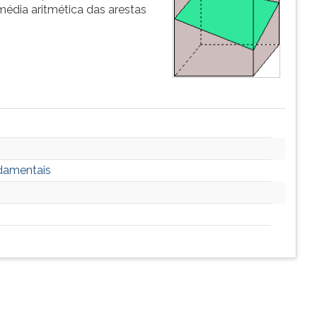
édia aritmética das arestas
ndamentais