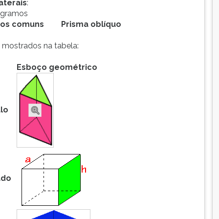
aterais
:
ogramos
tos comuns
Prisma oblíquo
 mostrados na tabela:
Esboço geométrico
lo
ado