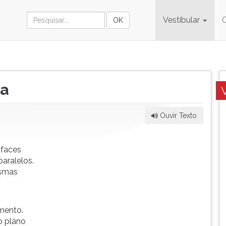
Vestibular
ma
Ouvir Texto
 faces
aralelos.
ismas
mento.
o plano