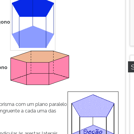
gono
ono
o prisma com um plano paralelo
congruente a cada uma das
cular às arestas laterais.