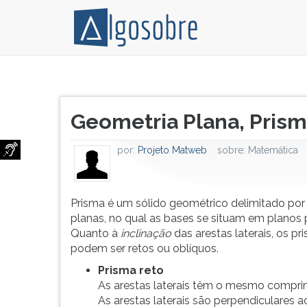
Prisma
Pressione
é
TAB
Título
um
e
Geometria Plana, Pris
do
sólido
depois
artigo:
geométrico
F
por:
Projeto Matweb
sobre:
Matemática
delimitado
para
por
ouvir
faces
o
planas,
conteúdo
Prisma é um sólido geométrico delimitado por
no
principal
planas, no qual as bases se situam em planos p
qual
desta
Quanto à
inclinação
das arestas laterais, os pr
as
tela.
podem ser retos ou oblíquos.
bases
Para
Prisma reto
se
pular
As arestas laterais têm o mesmo compri
situam
essa
As arestas laterais são perpendiculares a