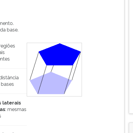
mento.
 da base.
 regiões
ais
ntes
 distância
s bases
 laterais
las
: mesmas
s