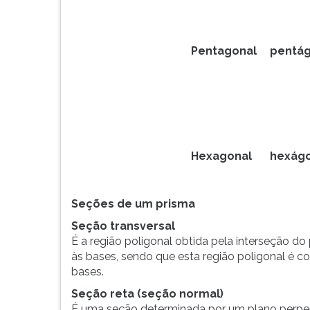
F
para
ouvir
essa
Pentagonal
pentá
instrução
novamente.
Hexagonal
hexág
Seções de um prisma
Seção transversal
É a região poligonal obtida pela interseção d
às bases, sendo que esta região poligonal é 
bases.
Seção reta (seção normal)
É uma seção determinada por um plano perpendi