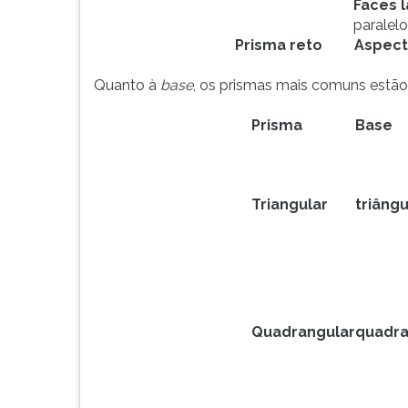
Faces l
G
paralel
(primeira
Prisma reto
Aspec
tecla
à
Quanto à
base
, os prismas mais comuns estão
direita
do
Prisma
Base
F).
Para
ir
ao
Triangular
triângu
menu
principal
pressione
a
tecla
J
Quadrangular
quadr
e
depois
F.
Pressione