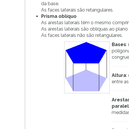
em
leitura
da base.
planos
pressione
As faces laterais são retangulares.
paralelos.
TAB
Prisma oblíquo
Quanto
e
As arestas laterais têm o mesmo compri
à
depois
As arestas laterais são oblíquas ao plano
incli...
F.
As faces laterais não são retangulares.
Para
Bases
:
pausar
poligon
a
congrue
leitura
pressione
D
Altura
:
(primeira
entre a
tecla
à
esquerda
Arestas
do
parale
F),
medida
para
continuar
pressione