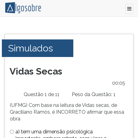
Conteúdo
Pressione
grátis
TAB
para
e
Simulados
vestibular,
depois
enem
F
e
para
concursos.
ouvir
Vidas Secas
Videoaulas,
o
resumos
conteúdo
00:05
e
principal
Questão 1 de 11
Peso da Questão: 1
download
desta
de
tela.
(UFMG) Com base na leitura de Vidas secas, de
livros,
Para
Graciliano Ramos, é INCORRETO afirmar que essa
biografias,
pular
obra
guia
essa
de
leitura
a) tem uma dimensão psicológica
profissões,
pressione