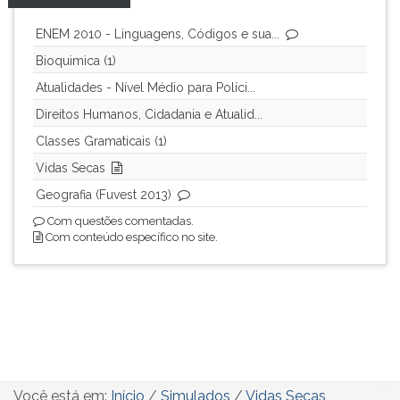
(primeira
tecla
ENEM 2010 - Linguagens, Códigos e sua...
à
Bioquimica (1)
direita
do
Atualidades - Nível Médio para Políci...
F).
Direitos Humanos, Cidadania e Atualid...
Para
Classes Gramaticais (1)
ir
ao
Vidas Secas
menu
Geografia (Fuvest 2013)
principal
Com questões comentadas.
pressione
Com conteúdo específico no site.
a
tecla
J
e
depois
F.
Pressione
F
Você está em:
Início
/
Simulados
/
Vidas Secas
para