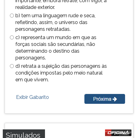
importante, embora retrate, com vigor, a
simulados
TAB
realidade exterior.
comentados.
e
b) tem uma linguagem rude e seca,
Acessibilidade
depois
refletindo, assim, o universo das
sem
F.
personagens retratadas.
leitor
Para
c) representa um mundo em que as
de
pausar
forças sociais são secundárias, não
tela.
a
determinando o destino das
leitura
personagens.
pressione
D
d) retrata a sujeição das personagens às
(primeira
condições impostas pelo meio natural
tecla
em que vivem.
à
esquerda
Exibir Gabarito
do
F),
para
continuar
pressione
G
Simulados