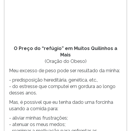
(primeira
tecla
à
direita
do
F).
Para
ir
O Preço do “refúgio” em Muitos Quilinhos a
ao
Mais
menu
(Oração do Obeso)
principal
Meu excesso de peso pode ser resultado da minha:
pressione
a
- predisposição hereditária, genética, etc.,
tecla
- do estresse que computei em gordura ao longo
J
desses anos.
e
Mas, é possível que eu tenha dado uma forcinha
depois
usando a comida para:
F.
Pressione
- aliviar minhas frustrações;
F
- atenuar os meus medos;
para
- reanimar a motivação para enfrentar as