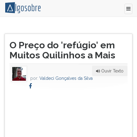
Mas,
Pressione
a
TAB
Título
cirurgia
e
O Preço do 'refúgio' em
do
não
depois
artigo:
Muitos Quilinhos a Mais
é
F
um
para
passe
ouvir
Ouvir Texto
de
o
por:
Valdeci Gonçalves da Silva
mágica.
conteúdo
Por
principal
isso,
desta
eu
tela.
tenho
Para
que
pular
colaborar,
essa
reaprender
leitura
a
pressione