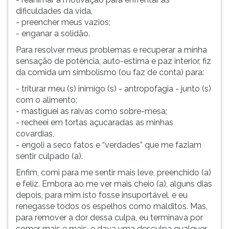
ouvir
dificuldades da vida,
essa
- preencher meus vazios;
instrução
- enganar a solidão.
novamente.
Para resolver meus problemas e recuperar a minha
sensação de potência, auto-estima e paz interior, fiz
da comida um simbolismo (ou faz de conta) para:
- triturar meu (s) inimigo (s) - antropofagia - junto (s)
com o alimento;
- mastiguei as raivas como sobre-mesa;
- recheei em tortas açucaradas as minhas
covardias,
- engoli a seco fatos e “verdades” que me faziam
sentir culpado (a).
Enfim, comi para me sentir mais leve, preenchido (a)
e feliz. Embora ao me ver mais cheio (a), alguns dias
depois, para mim isto fosse insuportável, e eu
renegasse todos os espelhos como malditos. Mas,
para remover a dor dessa culpa, eu terminava por
comer mais e mais, e dava uma desculpa qualquer