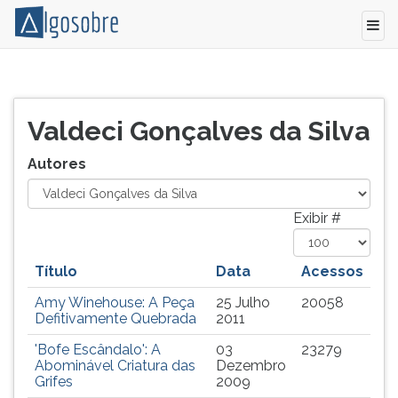
Relação
Pressione
de
TAB
todos
e
Valdeci Gonçalves da Silva
os
depois
autores
F
Autores
e
para
colaboradores
ouvir
do
o
Exibir #
Algo
conteúdo
Sobre.
principal
Título
Data
Acessos
desta
tela.
Amy Winehouse: A Peça
25 Julho
20058
Para
Defitivamente Quebrada
2011
pular
'Bofe Escândalo': A
03
23279
essa
Abominável Criatura das
Dezembro
leitura
Grifes
2009
pressione