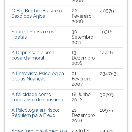
2008
O Big Brother Brasil e o
22
40579
Sexo dos Anjos
Fevereiro
2008
Sobre a Poesia e os
30
19316
Poetas
Setembro
2011
A Depressão é uma
13
14416
covardia moral
Dezembro
2016
A Entrevista Psicológica
01
234783
e suas Nuanças
Fevereiro
2007
A felicidade como
18 Junho
30703
imperativo de consumo
2012
A Psicologia em risco:
21
10935
Réquiem para Freud
Dezembro
2016
Amar: 'um Investimento a
23 Julho
24325