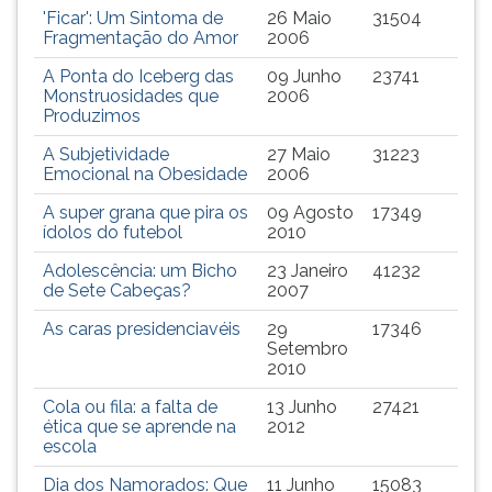
TAB
'Ficar': Um Sintoma de
26 Maio
31504
Fragmentação do Amor
2006
e
depois
A Ponta do Iceberg das
09 Junho
23741
F.
Monstruosidades que
2006
Para
Produzimos
pausar
A Subjetividade
27 Maio
31223
a
Emocional na Obesidade
2006
leitura
pressione
A super grana que pira os
09 Agosto
17349
ídolos do futebol
2010
D
(primeira
Adolescência: um Bicho
23 Janeiro
41232
tecla
de Sete Cabeças?
2007
à
As caras presidenciavéis
29
17346
esquerda
Setembro
do
2010
F),
para
Cola ou fila: a falta de
13 Junho
27421
ética que se aprende na
2012
continuar
escola
pressione
G
Dia dos Namorados: Que
11 Junho
15083