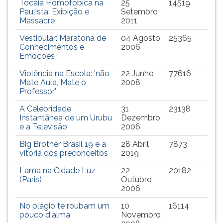
Tocaia Homofóbica na
25
14519
ouvir
Paulista: Exibição e
Setembro
Massacre
2011
essa
instrução
Vestibular: Maratona de
04 Agosto
25365
novamente.
Conhecimentos e
2006
Emoções
Violência na Escola: 'não
22 Junho
77616
Mate Aula, Mate o
2008
Professor'
A Celebridade
31
23138
Instantânea de um Urubu
Dezembro
e a Televisão
2006
Big Brother Brasil 19 e a
28 Abril
7873
vitória dos preconceitos
2019
Lama na Cidade Luz
22
20182
(Paris)
Outubro
2006
No plágio te roubam um
10
16114
pouco d'alma
Novembro