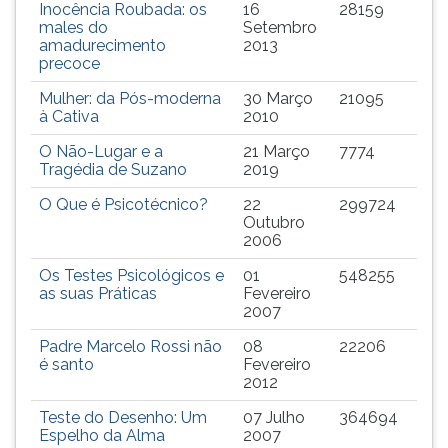
Inocência Roubada: os
16
28159
males do
Setembro
amadurecimento
2013
precoce
Mulher: da Pós-moderna
30 Março
21095
à Cativa
2010
O Não-Lugar e a
21 Março
7774
Tragédia de Suzano
2019
O Que é Psicotécnico?
22
299724
Outubro
2006
Os Testes Psicológicos e
01
548255
as suas Práticas
Fevereiro
2007
Padre Marcelo Rossi não
08
22206
é santo
Fevereiro
2012
Teste do Desenho: Um
07 Julho
364694
Espelho da Alma
2007