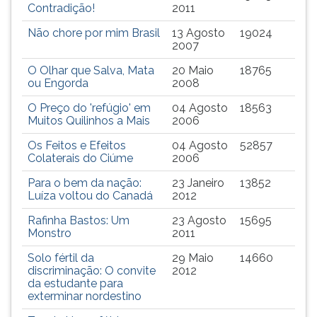
(primeira
Contradição!
2011
tecla
Não chore por mim Brasil
13 Agosto
19024
à
2007
direita
do
O Olhar que Salva, Mata
20 Maio
18765
F).
ou Engorda
2008
Para
O Preço do 'refúgio' em
04 Agosto
18563
ir
Muitos Quilinhos a Mais
2006
ao
menu
Os Feitos e Efeitos
04 Agosto
52857
Colaterais do Ciúme
2006
principal
pressione
Para o bem da nação:
23 Janeiro
13852
a
Luíza voltou do Canadá
2012
tecla
Rafinha Bastos: Um
23 Agosto
15695
J
Monstro
2011
e
depois
Solo fértil da
29 Maio
14660
F.
discriminação: O convite
2012
da estudante para
Pressione
exterminar nordestino
F
para