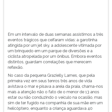
(primeira
tecla
à
direita
do
F).
Em um intervalo de duas semanas assistimos a três
Para
eventos trágicos que ceifaram vidas: a garotinha
ir
atingida por um jet sky, a adolescente vitimada por
ao
um brinquedo em um parque de diversões e a
menu
ciclista atropelada por um ônibus. Embora eventos
principal
distintos, guardam correlações que merecem
pressione
reflexão.
a
tecla
No caso da pequena Grazielly Lames, que pela
J
primeira vez em seus tenros três anos de vida
e
avistava o mar e pisava a areia da praia, chama-nos
depois
mais a atenção não o fato de o menor de 13 anos
F.
estar ou não conduzindo o veículo na ocasião, mas
Pressione
sim de ter fugido na companhia de sua mãe em um
F
helicóptero, enquanto a criança aguardava 40
para