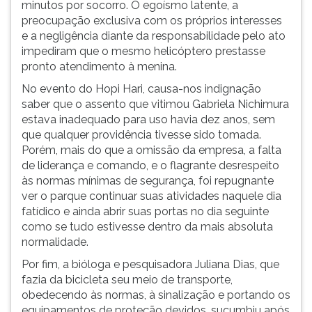
minutos por socorro. O egoísmo latente, a
ouvir
preocupação exclusiva com os próprios interesses
essa
e a negligência diante da responsabilidade pelo ato
instrução
impediram que o mesmo helicóptero prestasse
novamente.
pronto atendimento à menina.
No evento do Hopi Hari, causa-nos indignação
saber que o assento que vitimou Gabriela Nichimura
estava inadequado para uso havia dez anos, sem
que qualquer providência tivesse sido tomada.
Porém, mais do que a omissão da empresa, a falta
de liderança e comando, e o flagrante desrespeito
às normas mínimas de segurança, foi repugnante
ver o parque continuar suas atividades naquele dia
fatídico e ainda abrir suas portas no dia seguinte
como se tudo estivesse dentro da mais absoluta
normalidade.
Por fim, a bióloga e pesquisadora Juliana Dias, que
fazia da bicicleta seu meio de transporte,
obedecendo às normas, à sinalização e portando os
equipamentos de proteção devidos, sucumbiu após