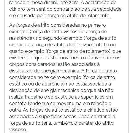
relação à mesa diminui até zero. A aceleração do
ouvir
cilindro tem sentido contrário ao de sua velocidade
essa
e é causada pela força de atrito de rolamento.
instrução
As forças de atrito consideradas no primeiro
novamente.
exemplo (força de atrito viscoso ou força de
resistência), no segundo exemplo (força de atrito
cinético ou força de atrito de deslizamento) e no
quarto exemplo (força de atrito de rolamento), que
existem porque existe movimento relativo entre os
corpos considerados, estão associadas à
dissipação de energia mecânica. A força de atrito
considerada no terceiro exemplo (força de atrito
estático ou de aderência) não estáassociada à
dissipação de energia mecânica porque ela não
realiza trabalho e só existe se as superfícies em
contato tendem a se mover uma em relação a
outra. As forças de atrito estático e cinético estão
associadas a superfícies secas. Caso contrário, a
força de atrito teria, também, o caráter do atrito
viscoso.