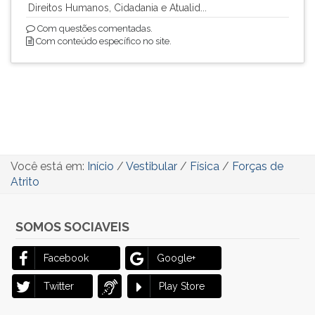
Direitos Humanos, Cidadania e Atualid...
Com questões comentadas.
Com conteúdo específico no site.
Você está em:
Início
/
Vestibular
/
Física
/
Forças de
Atrito
SOMOS SOCIAVEIS
Facebook
Google+
Twitter
Play Store