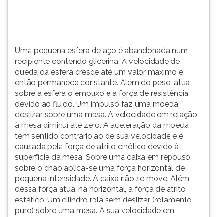
(primeira
tecla
à
direita
do
Uma pequena esfera de aço é abandonada num
F).
recipiente contendo glicerina. A velocidade de
Para
queda da esfera cresce até um valor máximo e
ir
então permanece constante. Além do peso, atua
ao
sobre a esfera o empuxo e a força de resistência
menu
devido ao fluido. Um impulso faz uma moeda
principal
deslizar sobre uma mesa. A velocidade em relação
pressione
à mesa diminuí até zero. A aceleração da moeda
a
tem sentido contrário ao de sua velocidade e é
tecla
causada pela força de atrito cinético devido à
J
superfície da mesa. Sobre uma caixa em repouso
e
sobre o chão aplica-se uma força horizontal de
depois
pequena intensidade. A caixa não se move. Além
F.
dessa força atua, na horizontal, a força de atrito
Pressione
estático. Um cilindro rola sem deslizar (rolamento
F
puro) sobre uma mesa. A sua velocidade em
para