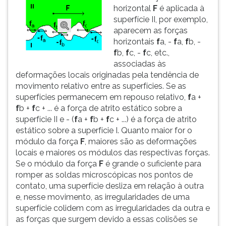
horizontal
F
é aplicada à
superfície II, por exemplo,
aparecem as forças
horizontais
f
a, -
f
a,
f
b, -
f
b,
f
c, -
f
c, etc.,
associadas às
deformações locais originadas pela tendência de
movimento relativo entre as superfícies. Se as
superfícies permanecem em repouso relativo,
f
a +
f
b +
f
c + ... é a força de atrito estático sobre a
superfície II e - (
f
a +
f
b +
f
c + ...) é a força de atrito
estático sobre a superfície I. Quanto maior for o
módulo da força
F
, maiores são as deformações
locais e maiores os módulos das respectivas forças.
Se o módulo da força
F
é grande o suficiente para
romper as soldas microscópicas nos pontos de
contato, uma superfície desliza em relação à outra
e, nesse movimento, as irregularidades de uma
superfície colidem com as irregularidades da outra e
as forças que surgem devido a essas colisões se