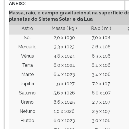
ANEXO:
Massa, raio, e campo gravitacional na superfície d
planetas do Sistema Solar e da Lua
Astro
Massa ( kg )
Raio ( m )
Sol
2,0 x 1030
7,0 x 108
Mercúrio
3,3 x 1023
2,6 x 106
Vênus
4,8 x 1024
6,3 x 106
Terra
6,0 x 1024
6,4 x 106
Marte
6,4 x 1023
3,4 x 106
Júpiter
1,9 x 1027
7,2 x 107
Saturno
5,6 x 1026
6,0 x 107
Urano
8,6 x 1025
2,7 x 107
Netuno
1,0 x 1026
2,5 x 107
Plutão
6,0 x 1023
3,0 x 106