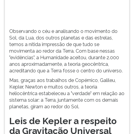
(primeira
tecla
à
direita
do
Observando o céu e analisando o movimento do
F).
Sol, da Lua, dos outros planetas e das estrelas,
Para
temos a nítida impressão de que tudo se
ir
movimenta ao redor da Terra. Com base nessas
ao
"evidências", a Humanidade aceitou, durante 2.000
menu
anos aproximadamente, a teoria geocêntrica,
principal
acreditando que a Terra fosse o centro do universo.
pressione
Mas, graças aos trabalhos de Copérnico, Galileu,
a
Kepler, Newton e muitos outros, a teoria
tecla
heliocêntrica estabeleceu a "verdade" em relação ao
J
sistema solar: a Terra, juntamente com os demais
e
planetas, giram ao redor do Sol.
depois
F.
Leis de Kepler a respeito
Pressione
F
da Gravitação Universal
para