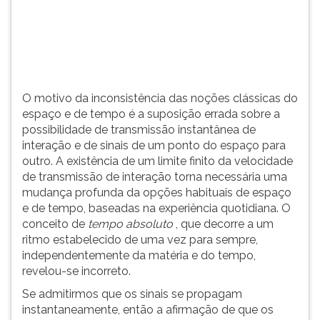
(primeira
tecla
à
direita
do
F).
O motivo da inconsistência das noções clássicas do
Para
espaço e de tempo é a suposição errada sobre a
ir
possibilidade de transmissão instantânea de
ao
interação e de sinais de um ponto do espaço para
menu
outro. A existência de um limite finito da velocidade
principal
de transmissão de interação torna necessária uma
pressione
mudança profunda da opções habituais de espaço
a
e de tempo, baseadas na experiência quotidiana. O
tecla
conceito de
tempo absoluto
, que decorre a um
J
ritmo estabelecido de uma vez para sempre,
e
independentemente da matéria e do tempo,
depois
revelou-se incorreto.
F.
Pressione
Se admitirmos que os sinais se propagam
F
instantaneamente, então a afirmação de que os
para