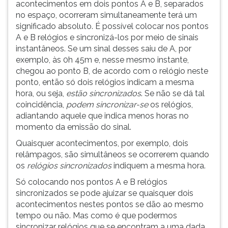
acontecimentos em dois pontos A e B, separados
ouvir
no espaço, ocorreram simultaneamente terá um
essa
significado absoluto. É possível colocar nos pontos
instrução
A e B relógios e sincronizá-los por meio de sinais
novamente.
instantâneos. Se um sinal desses saiu de A, por
exemplo, às 0h 45m e, nesse mesmo instante,
chegou ao ponto B, de acordo com o relógio neste
ponto, então só dois relógios indicam a mesma
hora, ou seja,
estão sincronizados
. Se não se dá tal
coincidência,
podem sincronizar-se
os relógios,
adiantando aquele que indica menos horas no
momento da emissão do sinal.
Quaisquer acontecimentos, por exemplo, dois
relâmpagos, são simultâneos se ocorrerem quando
os
relógios sincronizados
indiquem a mesma hora.
Só colocando nos pontos A e B relógios
sincronizados se pode ajuizar se quaisquer dois
acontecimentos nestes pontos se dão ao mesmo
tempo ou não. Mas como é que podermos
sincronizar relógios que se encontram a uma dada